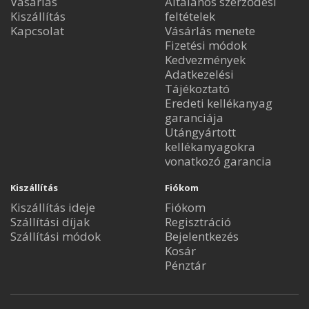
Vásárlás
Általános szerződési
Kiszállítás
feltételek
Kapcsolat
Vásárlás menete
Fizetési módok
Kedvezmények
Adatkezelési
Tájékoztató
Eredeti kellékanyag
garanciája
Utángyártott
kellékanyagokra
vonatkozó garancia
Kiszállítás
Fiókom
Kiszállítás ideje
Fiókom
Szállítási díjak
Regisztráció
Szállítási módok
Bejelentkezés
Kosár
Pénztár