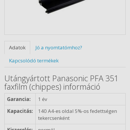
Adatok
Jó a nyomtatómhoz?
Kapcsolódó termékek
Utángyártott Panasonic PFA 351
faxfilm (chippes) információ
Garancia:
1 év
Kapacitás:
140 A4-es oldal 5%-os fedettségen
tekercsenként
Kiszerelés:
normál