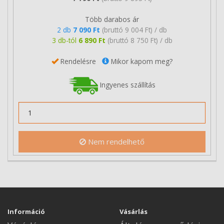
Több darabos ár
2 db
7 090 Ft
(bruttó 9 004 Ft) / db
3 db-tól
6 890 Ft
(bruttó 8 750 Ft) / db
Rendelésre
Mikor kapom meg?
Ingyenes szállítás
Nem rendelhető
Információ
Vásárlás