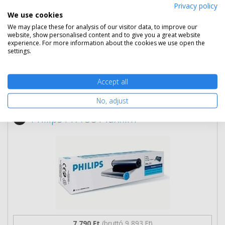
Privacy policy
We use cookies
We may place these for analysis of our visitor data, to improve our
Nem rendelhető
website, show personalised content and to give you a great website
experience. For more information about the cookies we use open the
settings.
Kapcsolódó termékek
Accept all
Eredeti kellékek
1 termék
No, adjust
Philips PFA 351 faxfilm
7 790 Ft
(bruttó 9 893 Ft)