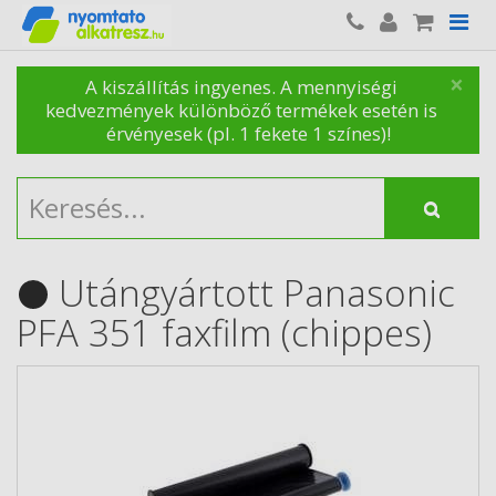
×
A kiszállítás ingyenes. A mennyiségi
kedvezmények különböző termékek esetén is
érvényesek (pl. 1 fekete 1 színes)!
Utángyártott Panasonic
PFA 351 faxfilm (chippes)