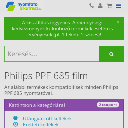
×
A kiszállítás ingyenes. A mennyiségi
kedvezmények különböző termékek esetén is
érvényesek (pl. 1 fekete 1 színes)!
Philips PPF 685 film
Az alábbi termékek kompatibilisek minden Philips
PPF 685 nyomtatóval.
Kattintson a kategóriára!
2 csoport
Utángyártott kellékek
Eredeti kellékek