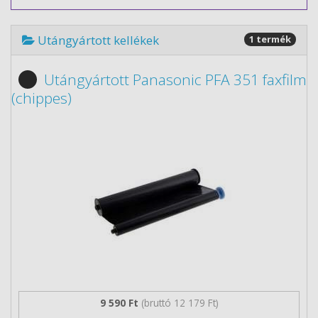
Utángyártott kellékek
1 termék
Utángyártott Panasonic PFA 351 faxfilm
(chippes)
9 590 Ft
(bruttó 12 179 Ft)