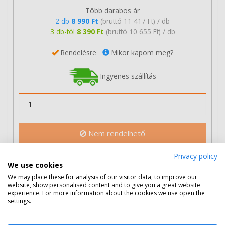
Több darabos ár
2 db
8 990 Ft
(bruttó 11 417 Ft) / db
3 db-tól
8 390 Ft
(bruttó 10 655 Ft) / db
Rendelésre
Mikor kapom meg?
Ingyenes szállítás
Nem rendelhető
Privacy policy
We use cookies
Eredeti kellékek
1 termék
We may place these for analysis of our visitor data, to improve our
website, show personalised content and to give you a great website
Philips PFA 351 faxfilm
experience. For more information about the cookies we use open the
settings.