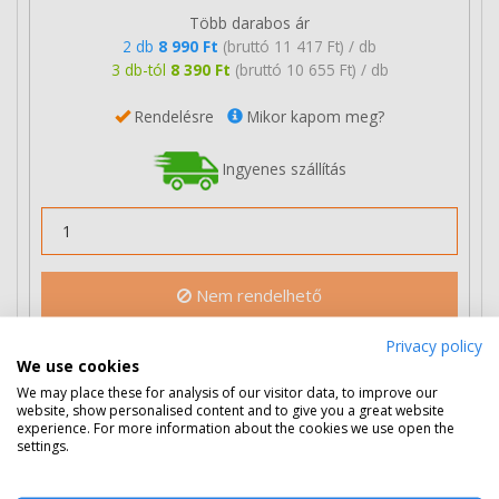
Több darabos ár
2 db
8 990 Ft
(bruttó 11 417 Ft) / db
3 db-tól
8 390 Ft
(bruttó 10 655 Ft) / db
Rendelésre
Mikor kapom meg?
Ingyenes szállítás
Nem rendelhető
Privacy policy
We use cookies
Eredeti kellékek
1 termék
We may place these for analysis of our visitor data, to improve our
website, show personalised content and to give you a great website
Philips PFA 351 faxfilm
experience. For more information about the cookies we use open the
settings.