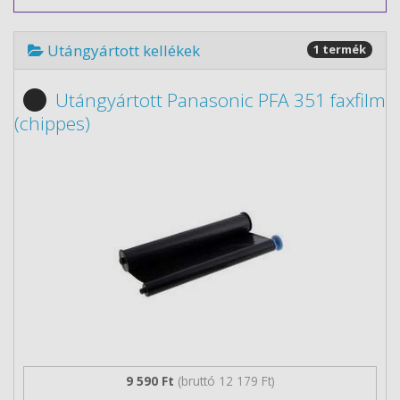
Utángyártott kellékek
1 termék
Utángyártott Panasonic PFA 351 faxfilm
(chippes)
9 590 Ft
(bruttó 12 179 Ft)