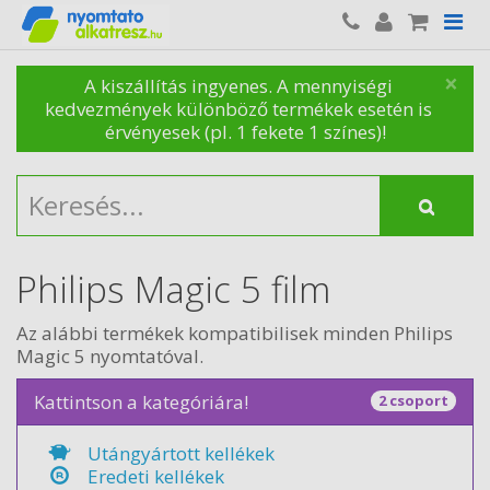
×
A kiszállítás ingyenes. A mennyiségi
kedvezmények különböző termékek esetén is
érvényesek (pl. 1 fekete 1 színes)!
Philips Magic 5 film
Az alábbi termékek kompatibilisek minden Philips
Magic 5 nyomtatóval.
Kattintson a kategóriára!
2 csoport
Utángyártott kellékek
Eredeti kellékek