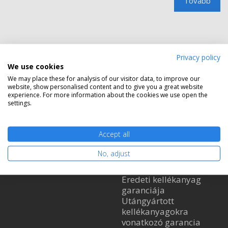
Tovább
Privacy policy
We use cookies
We may place these for analysis of our visitor data, to improve our
website, show personalised content and to give you a great website
Információ
Vásárlás
experience. For more information about the cookies we use open the
settings.
Vásárlás
Általános szerződési
Kiszállítás
feltételek
Kapcsolat
Vásárlás menete
Accept all
Fizetési módok
Kedvezmények
No, adjust
Adatkezelési
Tájékoztató
Eredeti kellékanyag
garanciája
Utángyártott
kellékanyagokra
vonatkozó garancia