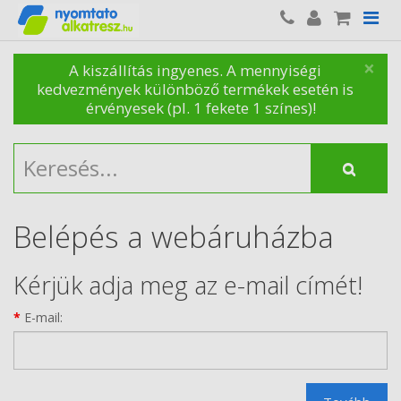
×
A kiszállítás ingyenes. A mennyiségi
kedvezmények különböző termékek esetén is
érvényesek (pl. 1 fekete 1 színes)!
Belépés a webáruházba
Kérjük adja meg az e-mail címét!
E-mail: