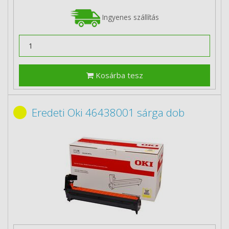
Ingyenes szállítás
Kosárba tesz
Eredeti Oki 46438001 sárga dob