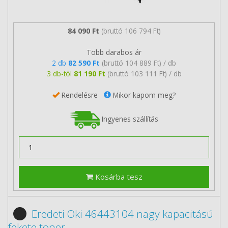
84 090 Ft
(bruttó 106 794 Ft)
Több darabos ár
2 db
82 590 Ft
(bruttó 104 889 Ft) / db
3 db-tól
81 190 Ft
(bruttó 103 111 Ft) / db
Rendelésre
Mikor kapom meg?
Ingyenes szállítás
Kosárba tesz
Eredeti Oki 46443104 nagy kapacitású
fekete toner