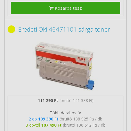
Kosárba tesz
Eredeti Oki 46471101 sárga toner
111 290 Ft
(bruttó 141 338 Ft)
Több darabos ár
2 db
109 390 Ft
(bruttó 138 925 Ft) / db
3 db-tól
107 490 Ft
(bruttó 136 512 Ft) / db