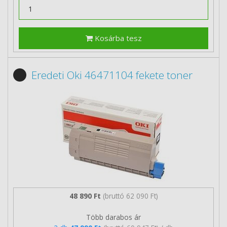
Kosárba tesz
Eredeti Oki 46471104 fekete toner
48 890 Ft
(bruttó 62 090 Ft)
Több darabos ár