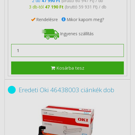
2 db
47 990 Ft
(bruttó 60 947 Ft) / db
3 db-tól
47 190 Ft
(bruttó 59 931 Ft) / db
Rendelésre
Mikor kapom meg?
Ingyenes szállítás
Kosárba tesz
Eredeti Oki 46438003 ciánkék dob