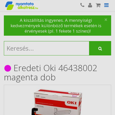
×
A kiszállítás ingyenes. A mennyiségi
kedvezmények különböző termékek esetén is
érvényesek (pl. 1 fekete 1 színes)!
Eredeti Oki 46438002
magenta dob