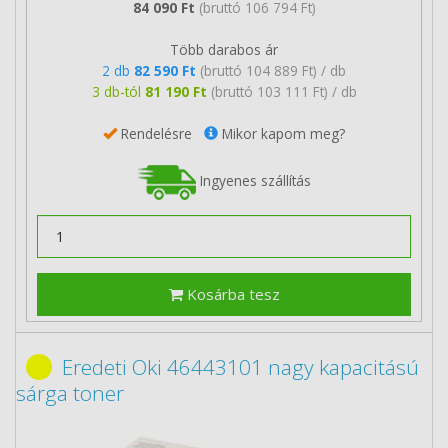
84 090 Ft
(bruttó 106 794 Ft)
Több darabos ár
2 db
82 590 Ft
(bruttó 104 889 Ft) / db
3 db-tól
81 190 Ft
(bruttó 103 111 Ft) / db
Rendelésre
Mikor kapom meg?
Ingyenes szállítás
Kosárba tesz
Eredeti Oki 46443101 nagy kapacitású
sárga toner