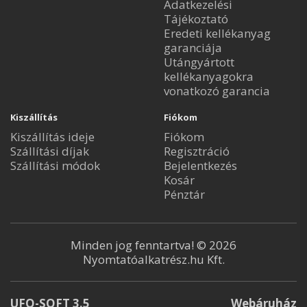
Adatkezelési
Tájékoztató
Eredeti kellékanyag
garanciája
Utángyártott
kellékanyagokra
vonatkozó garancia
Kiszállítás
Fiókom
Kiszállítás ideje
Fiókom
Szállítási díjak
Regisztráció
Szállítási módok
Bejelentkezés
Kosár
Pénztár
Minden jog fenntartva! © 2026
Nyomtatóalkatrész.hu Kft.
UFO-SOFT 3.5
Webáruház