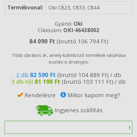
Termékvonal:
Oki C823, C833, C844
Gyártó:
Oki
Cikkszám:
OKI-46438002
84 090 Ft
(bruttó 106 794 Ft)
Több darabos ár, amely különböző termékek vásárlása
esetén is érvényes:
2 db
82 590 Ft
(bruttó 104 889 Ft) / db
3 db-tól
81 190 Ft
(bruttó 103 111 Ft) / db
Rendelésre
Mikor kapom meg?
Ingyenes szállítás
Mennyiség