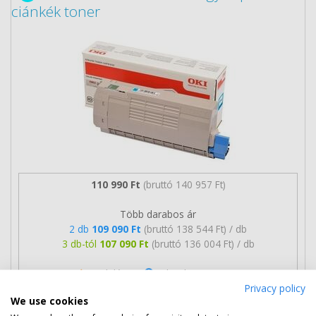
ciánkék toner
110 990 Ft
(bruttó 140 957 Ft)
Több darabos ár
2 db
109 090 Ft
(bruttó 138 544 Ft) / db
3 db-tól
107 090 Ft
(bruttó 136 004 Ft) / db
Rendelésre
Mikor kapom meg?
Privacy policy
We use cookies
Ingyenes szállítás