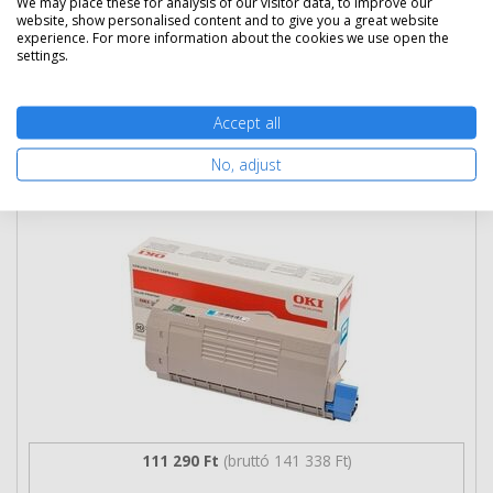
We may place these for analysis of our visitor data, to improve our
website, show personalised content and to give you a great website
experience. For more information about the cookies we use open the
settings.
Kosárba tesz
Accept all
No, adjust
Eredeti Oki 46471103 ciánkék toner
111 290 Ft
(bruttó 141 338 Ft)