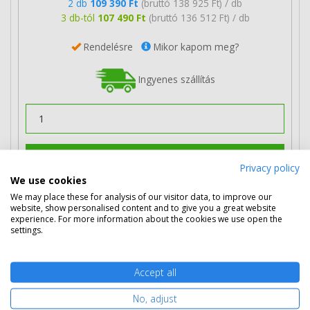
2 db
109 390 Ft
(bruttó 138 925 Ft) / db
3 db-tól
107 490 Ft
(bruttó 136 512 Ft) / db
Rendelésre
Mikor kapom meg?
Ingyenes szállítás
Kosárba tesz
Privacy policy
We use cookies
We may place these for analysis of our visitor data, to improve our
Eredeti Oki 46443101 nagy kapacitású
website, show personalised content and to give you a great website
experience. For more information about the cookies we use open the
sárga toner
settings.
Accept all
No, adjust