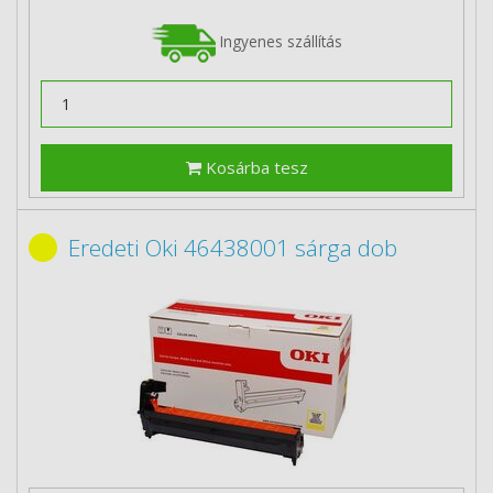
Ingyenes szállítás
Kosárba tesz
Eredeti Oki 46438001 sárga dob