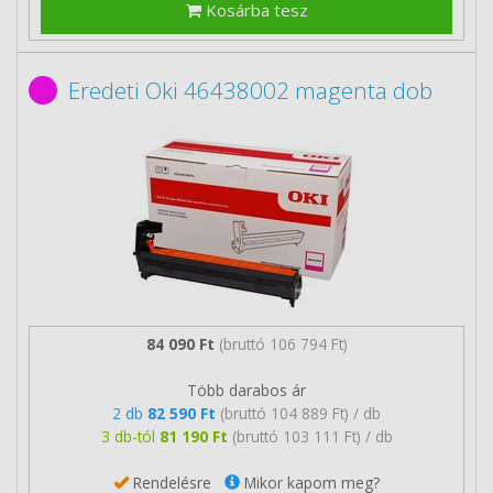
Kosárba tesz
Eredeti Oki 46438002 magenta dob
84 090 Ft
(bruttó 106 794 Ft)
Több darabos ár
2 db
82 590 Ft
(bruttó 104 889 Ft) / db
3 db-tól
81 190 Ft
(bruttó 103 111 Ft) / db
Rendelésre
Mikor kapom meg?