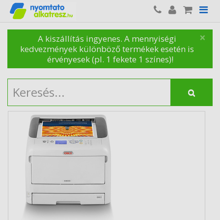
×
A kiszállítás ingyenes. A mennyiségi
kedvezmények különböző termékek esetén is
érvényesek (pl. 1 fekete 1 színes)!