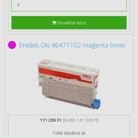
Kosárba tesz
Eredeti Oki 46471102 magenta toner
111 290 Ft
(bruttó 141 338 Ft)
Több darabos ár