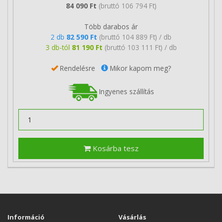
84 090 Ft
(bruttó 106 794 Ft)
Több darabos ár
2 db
82 590 Ft
(bruttó 104 889 Ft) / db
3 db-tól
81 190 Ft
(bruttó 103 111 Ft) / db
Rendelésre
Mikor kapom meg?
Ingyenes szállítás
Kosárba tesz
Információ
Vásárlás