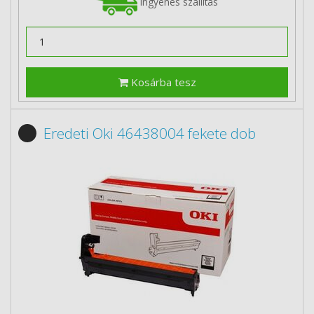
Ingyenes szállítás
Kosárba tesz
Eredeti Oki 46438004 fekete dob