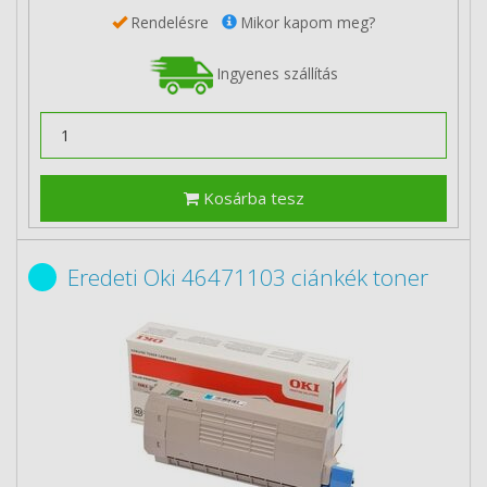
Rendelésre
Mikor kapom meg?
Ingyenes szállítás
Kosárba tesz
Eredeti Oki 46471103 ciánkék toner