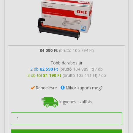
84 090 Ft
(bruttó 106 794 Ft)
Több darabos ár
2 db
82 590 Ft
(bruttó 104 889 Ft) / db
3 db-tól
81 190 Ft
(bruttó 103 111 Ft) / db
Rendelésre
Mikor kapom meg?
Ingyenes szállítás