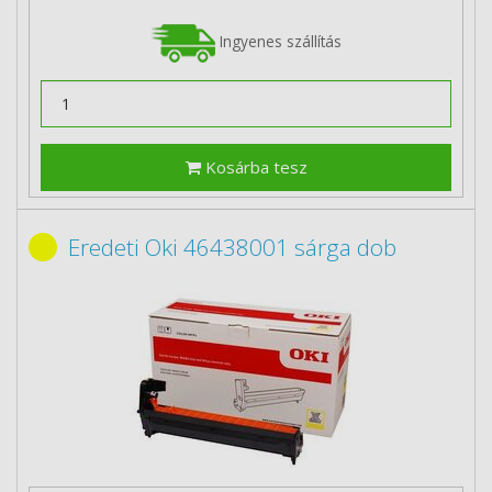
Ingyenes szállítás
Kosárba tesz
Eredeti Oki 46438001 sárga dob