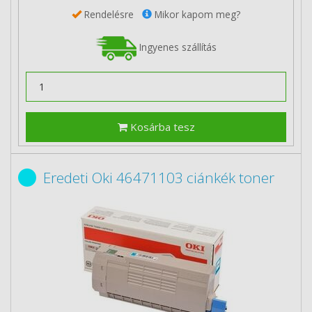
Rendelésre
Mikor kapom meg?
Ingyenes szállítás
Kosárba tesz
Eredeti Oki 46471103 ciánkék toner