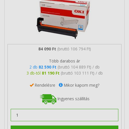
84 090 Ft
(bruttó 106 794 Ft)
Több darabos ár
2 db
82 590 Ft
(bruttó 104 889 Ft) / db
3 db-tól
81 190 Ft
(bruttó 103 111 Ft) / db
Rendelésre
Mikor kapom meg?
Ingyenes szállítás