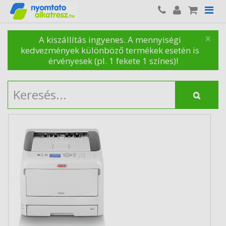
×
A kiszállítás ingyenes. A mennyiségi
kedvezmények különböző termékek esetén is
érvényesek (pl. 1 fekete 1 színes)!