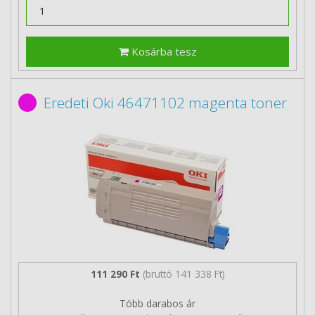
Kosárba tesz
Eredeti Oki 46471102 magenta toner
111 290 Ft
(bruttó 141 338 Ft)
Több darabos ár