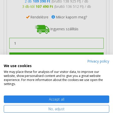
2 db
109 390 Ft
(bruttó 138 925 Ft) / db
3 db-tól
107 490 Ft
(bruttó 136 512 Ft) / db
Rendelésre
Mikor kapom meg?
Ingyenes szállítás
Kosárba tesz
Privacy policy
We use cookies
We may place these for analysis of our visitor data, to improve our
Eredeti Oki 46443101 nagy kapacitású
website, show personalised content and to give you a great website
experience. For more information about the cookies we use open the
sárga toner
settings.
Accept all
No, adjust