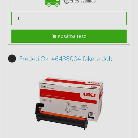
Ingyenes szállítás
Kosárba tesz
Eredeti Oki 46438004 fekete dob