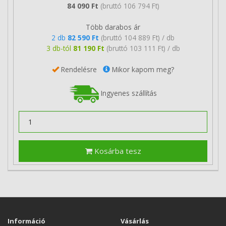
84 090 Ft
(bruttó 106 794 Ft)
Több darabos ár
2 db
82 590 Ft
(bruttó 104 889 Ft) / db
3 db-tól
81 190 Ft
(bruttó 103 111 Ft) / db
Rendelésre
Mikor kapom meg?
Ingyenes szállítás
Kosárba tesz
Információ
Vásárlás