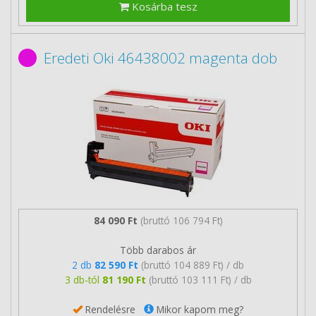
Kosárba tesz
Eredeti Oki 46438002 magenta dob
84 090 Ft
(bruttó 106 794 Ft)
Több darabos ár
2 db
82 590 Ft
(bruttó 104 889 Ft) / db
3 db-tól
81 190 Ft
(bruttó 103 111 Ft) / db
Rendelésre
Mikor kapom meg?