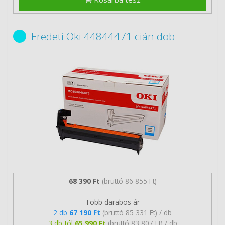
Eredeti Oki 44844471 cián dob
68 390 Ft
(bruttó 86 855 Ft)
Több darabos ár
2 db
67 190 Ft
(bruttó 85 331 Ft) / db
3 db-tól
65 990 Ft
(bruttó 83 807 Ft) / db