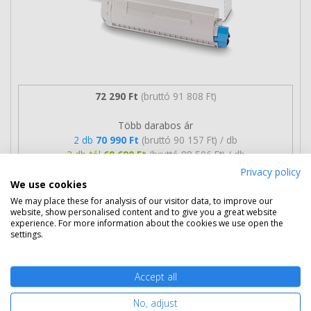
72 290 Ft
(bruttó 91 808 Ft)
Több darabos ár
2 db
70 990 Ft
(bruttó 90 157 Ft) / db
3 db-tól
69 690 Ft
(bruttó 88 506 Ft) / db
Privacy policy
Szállítható
Mikor kapom meg?
We use cookies
We may place these for analysis of our visitor data, to improve our
website, show personalised content and to give you a great website
Ingyenes szállítás
experience. For more information about the cookies we use open the
settings.
Accept all
Kosárba tesz
No, adjust