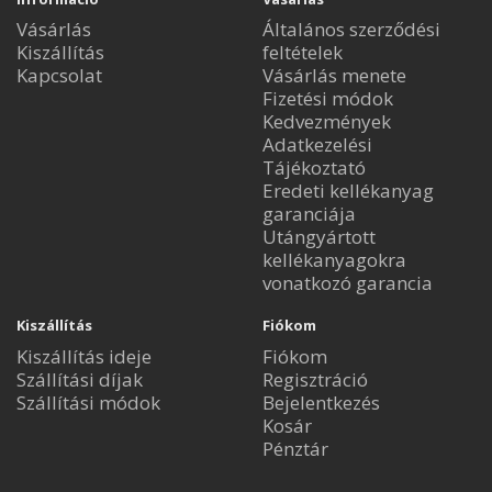
Vásárlás
Általános szerződési
Kiszállítás
feltételek
Kapcsolat
Vásárlás menete
Fizetési módok
Kedvezmények
Adatkezelési
Tájékoztató
Eredeti kellékanyag
garanciája
Utángyártott
kellékanyagokra
vonatkozó garancia
Kiszállítás
Fiókom
Kiszállítás ideje
Fiókom
Szállítási díjak
Regisztráció
Szállítási módok
Bejelentkezés
Kosár
Pénztár