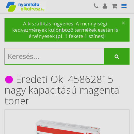
×
A kiszállítás ingyenes. A mennyiségi
kedvezmények különböző termékek esetén is
érvényesek (pl. 1 fekete 1 színes)!
Eredeti Oki 45862815
nagy kapacitású magenta
toner