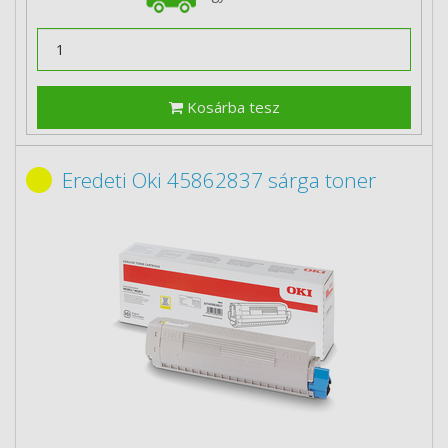
Kosárba tesz
Eredeti Oki 45862837 sárga toner