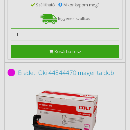
Szállítható
Mikor kapom meg?
Ingyenes szállítás
Kosárba tesz
Eredeti Oki 44844470 magenta dob