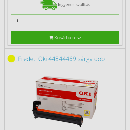
Ingyenes szállítás
Kosárba tesz
Eredeti Oki 44844469 sárga dob