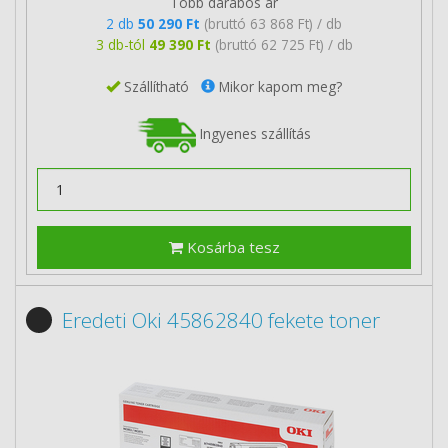
Több darabos ár
2 db
50 290 Ft
(bruttó 63 868 Ft) / db
3 db-tól
49 390 Ft
(bruttó 62 725 Ft) / db
Szállítható
Mikor kapom meg?
Ingyenes szállítás
Kosárba tesz
Eredeti Oki 45862840 fekete toner