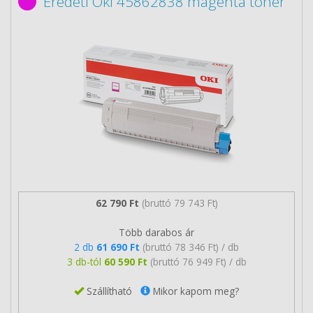
Eredeti Oki 45862838 magenta toner
62 790 Ft
(bruttó 79 743 Ft)
Több darabos ár
2 db
61 690 Ft
(bruttó 78 346 Ft) / db
3 db-tól
60 590 Ft
(bruttó 76 949 Ft) / db
Szállítható
Mikor kapom meg?