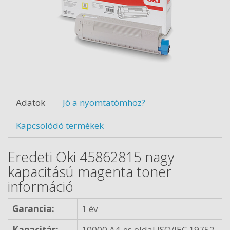
Adatok
Jó a nyomtatómhoz?
Kapcsolódó termékek
Eredeti Oki 45862815 nagy
kapacitású magenta toner
információ
Garancia:
1 év
Kapacitás:
10000 A4-es oldal ISO/IEC 19752