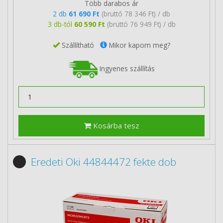
Több darabos ár
2 db
61 690 Ft
(bruttó 78 346 Ft) / db
3 db-tól
60 590 Ft
(bruttó 76 949 Ft) / db
Szállítható
Mikor kapom meg?
Ingyenes szállítás
Kosárba tesz
Eredeti Oki 44844472 fekte dob