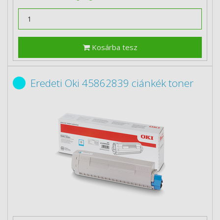
Kosárba tesz
Eredeti Oki 45862839 ciánkék toner