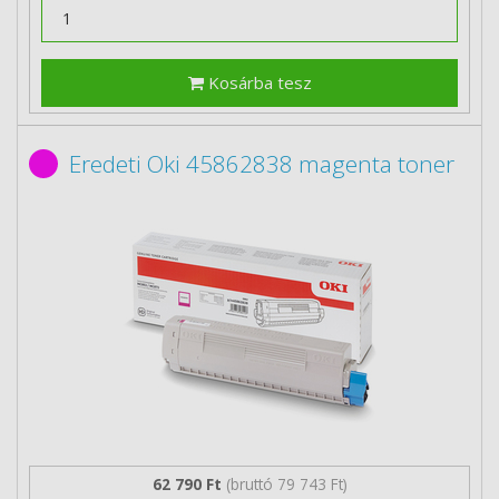
Kosárba tesz
Eredeti Oki 45862838 magenta toner
62 790 Ft
(bruttó 79 743 Ft)