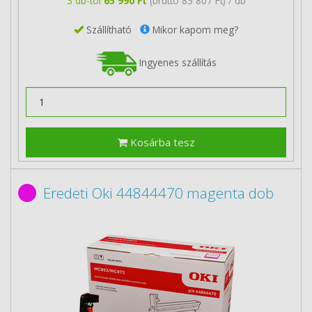
3 db-tól
65 990 Ft
(bruttó 83 807 Ft) / db
Szállítható
Mikor kapom meg?
Ingyenes szállítás
Kosárba tesz
Eredeti Oki 44844470 magenta dob