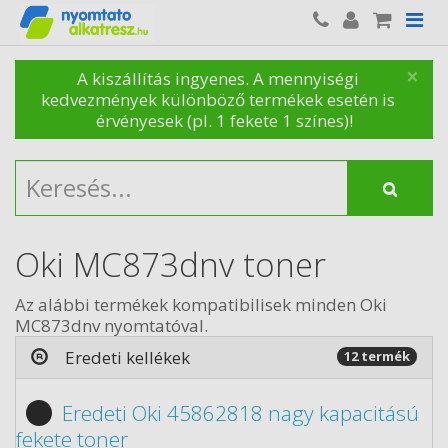
×
A kiszállítás ingyenes. A mennyiségi
kedvezmények különböző termékek esetén is
érvényesek (pl. 1 fekete 1 színes)!
Oki MC873dnv toner
Az alábbi termékek kompatibilisek minden Oki
MC873dnv nyomtatóval.
Eredeti kellékek
12 termék
Eredeti Oki 45862818 nagy kapacitású
fekete toner