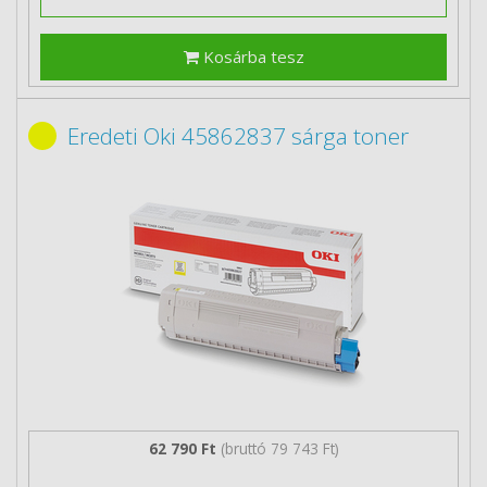
Kosárba tesz
Eredeti Oki 45862837 sárga toner
62 790 Ft
(bruttó 79 743 Ft)