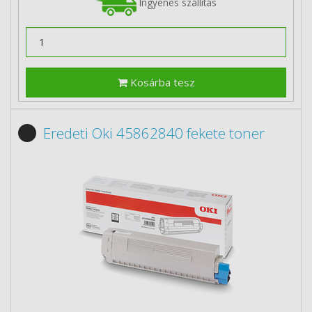
Ingyenes szállítás
Kosárba tesz
Eredeti Oki 45862840 fekete toner