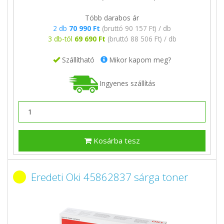
Több darabos ár
2 db
70 990 Ft
(bruttó 90 157 Ft) / db
3 db-tól
69 690 Ft
(bruttó 88 506 Ft) / db
Szállítható
Mikor kapom meg?
Ingyenes szállítás
Kosárba tesz
Eredeti Oki 45862837 sárga toner