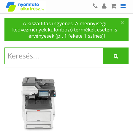
×
A kiszállítás ingyenes. A mennyiségi
kedvezmények különböző termékek esetén is
érvényesek (pl. 1 fekete 1 színes)!