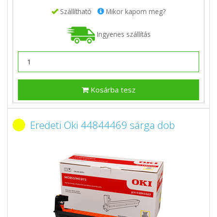
Szállítható
Mikor kapom meg?
Ingyenes szállítás
Kosárba tesz
Eredeti Oki 44844469 sárga dob