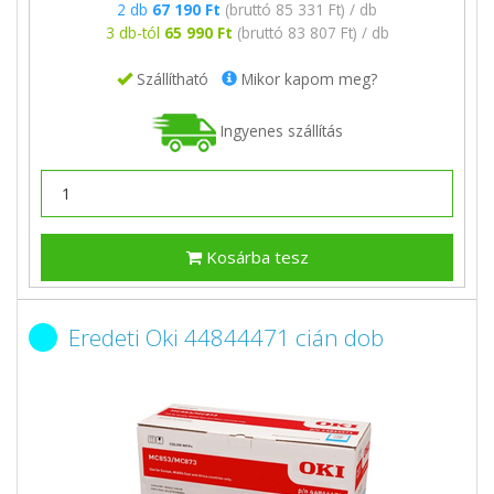
2 db
67 190 Ft
(bruttó 85 331 Ft) / db
3 db-tól
65 990 Ft
(bruttó 83 807 Ft) / db
Szállítható
Mikor kapom meg?
Ingyenes szállítás
Kosárba tesz
Eredeti Oki 44844471 cián dob