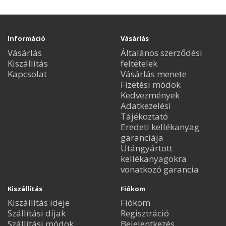
Információ
Vásárlás
Vásárlás
Általános szerződési
Kiszállítás
feltételek
Kapcsolat
Vásárlás menete
Fizetési módok
Kedvezmények
Adatkezelési
Tájékoztató
Eredeti kellékanyag
garanciája
Utángyártott
kellékanyagokra
vonatkozó garancia
Kiszállítás
Fiókom
Kiszállítás ideje
Fiókom
Szállítási díjak
Regisztráció
Szállítási módok
Bejelentkezés