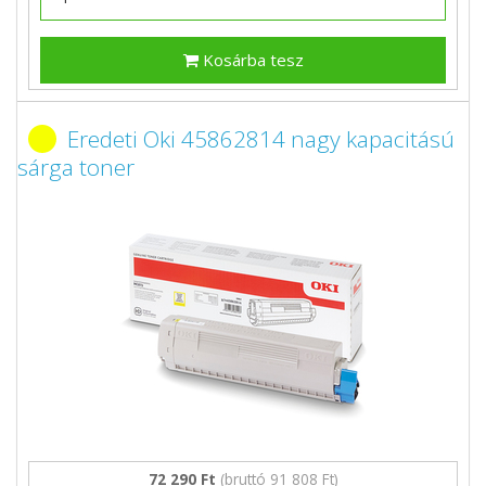
Kosárba tesz
Eredeti Oki 45862814 nagy kapacitású
sárga toner
72 290 Ft
(bruttó 91 808 Ft)