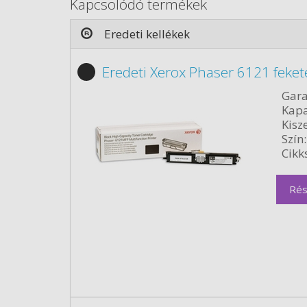
Kapcsolódó termékek
Eredeti kellékek
Eredeti Xerox Phaser 6121 feke
Gara
Kapa
Kisze
Szín:
Cikk
Rés