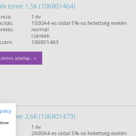
kék toner 1,5K (106R01464)
ncia:
1 év
citás:
1500A4-es oldal 5%-os fedettség esetén
relés:
normál
ciánkék
szám:
106R01463
zletes adatlap... »
policy
kék toner 2,6K (106R01473)
 show
ncia:
1 év
citás:
2600A4-es oldal 5%-os fedettség esetén