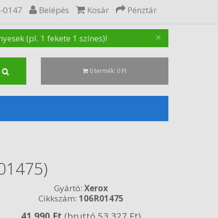
5-0147
Belépés
Kosár
Pénztár
×
sek (pl. 1 fekete 1 színes)!
0 termék: 0 Ft
R01475)
Gyártó:
Xerox
Cikkszám:
106R01475
41 990 Ft
(bruttó 53 327 Ft)