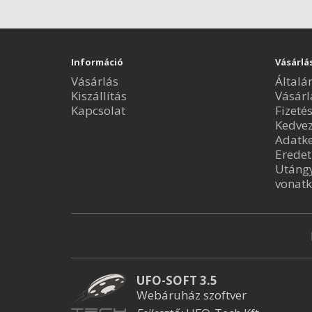
Információ
Vásárlá
Vásárlás
Általá
Kiszállítás
Vásárl
Kapcsolat
Fizeté
Kedve
Adatke
Eredet
Utángy
vonatk
UFO-SOFT 3.5
Webáruház szoftver