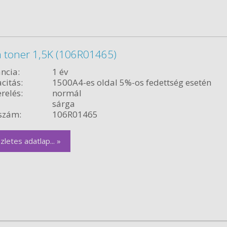
a toner 1,5K (106R01465)
ncia:
1 év
citás:
1500A4-es oldal 5%-os fedettség esetén
relés:
normál
sárga
szám:
106R01465
zletes adatlap... »