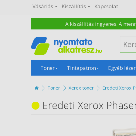
Vásárlás
Kiszállítás
Kapcsolat
A kiszállítás ingyenes. A men
Toner
Tintapatron
Egyéb lézer
Toner
Xerox toner
Eredeti Xerox 
Eredeti Xerox Phase