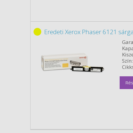
Eredeti Xerox Phaser 6121 sárg
Gara
Kapa
Kisze
Szín:
Cikk
Rés