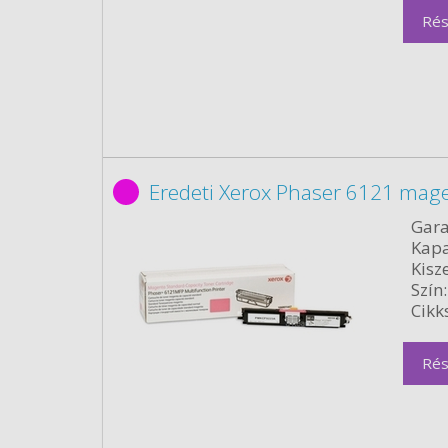
Rés
Eredeti Xerox Phaser 6121 mag
Gara
Kapa
Kisze
Szín:
Cikk
Rés