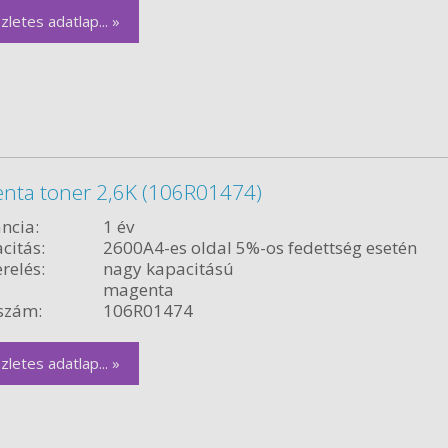
zletes adatlap... »
enta toner 2,6K (106R01474)
ncia:
1 év
citás:
2600A4-es oldal 5%-os fedettség esetén
relés:
nagy kapacitású
magenta
szám:
106R01474
zletes adatlap... »