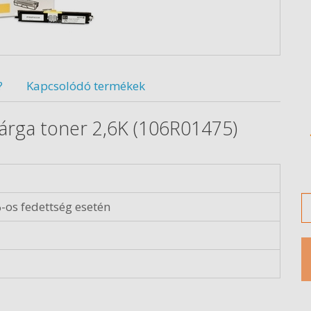
?
Kapcsolódó termékek
árga toner 2,6K (106R01475)
M
-os fedettség esetén