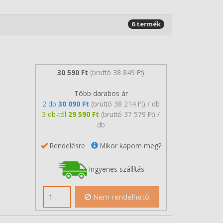
6 termék
30 590 Ft
(bruttó 38 849 Ft)
Több darabos ár
2 db
30 090 Ft
(bruttó 38 214 Ft) / db
3 db-tól
29 590 Ft
(bruttó 37 579 Ft) /
db
Rendelésre
Mikor kapom meg?
Ingyenes szállítás
Nem rendelhető