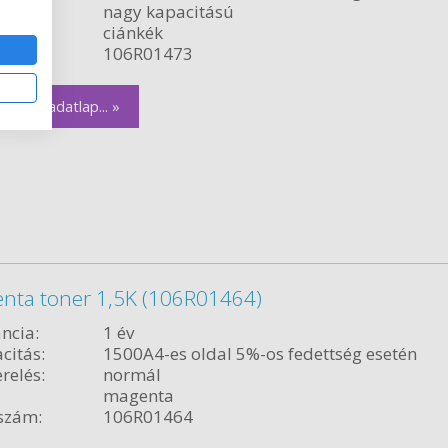
relés:
nagy kapacitású
ciánkék
szám:
106R01473
zletes adatlap... »
enta toner 1,5K (106R01464)
ncia:
1 év
citás:
1500A4-es oldal 5%-os fedettség esetén
relés:
normál
magenta
szám:
106R01464