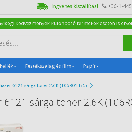
Ingyenes kiszállítás!
+36-1-44
nyiségi kedvezmények különböző termékek esetén is érvénye
kellék
Festékszalag és film
Papír
Phaser 6121 sárga toner 2,6K (106R01475)
r 6121 sárga toner 2,6K (106