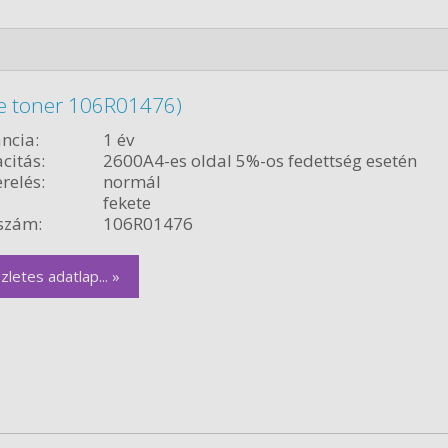
te toner 106R01476)
ncia:
1 év
citás:
2600A4-es oldal 5%-os fedettség esetén
relés:
normál
fekete
szám:
106R01476
zletes adatlap... »