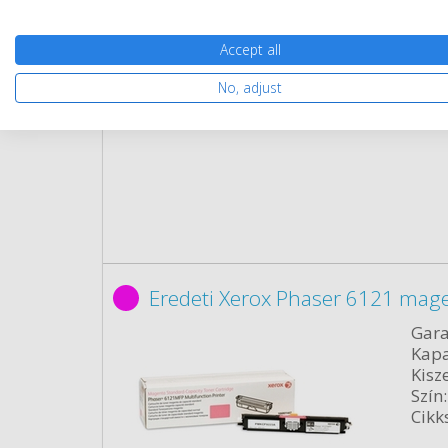
Kisze
Szín:
Accept all
Cikk
No, adjust
Rés
Eredeti Xerox Phaser 6121 mag
Gara
Kapa
Kisze
Szín:
Cikk