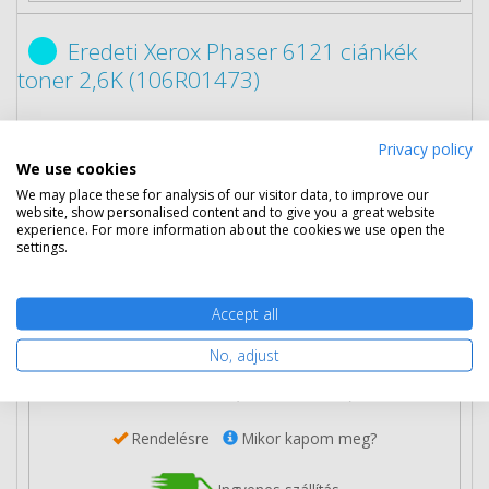
Eredeti Xerox Phaser 6121 ciánkék
toner 2,6K (106R01473)
Privacy policy
We use cookies
We may place these for analysis of our visitor data, to improve our
website, show personalised content and to give you a great website
experience. For more information about the cookies we use open the
settings.
41 990 Ft
(bruttó 53 327 Ft)
Accept all
Több darabos ár
No, adjust
2 db
41 290 Ft
(bruttó 52 438 Ft) / db
3 db-tól
40 590 Ft
(bruttó 51 549 Ft) / db
Rendelésre
Mikor kapom meg?