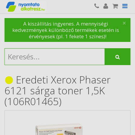
×
A kiszállítás ingyenes. A mennyiségi
kedvezmények különböző termékek esetén is
érvényesek (pl. 1 fekete 1 színes)!
Eredeti Xerox Phaser
6121 sárga toner 1,5K
(106R01465)