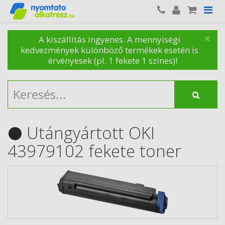
×
A kiszállítás ingyenes. A mennyiségi
kedvezmények különböző termékek esetén is
érvényesek (pl. 1 fekete 1 színes)!
Utángyártott OKI
43979102 fekete toner