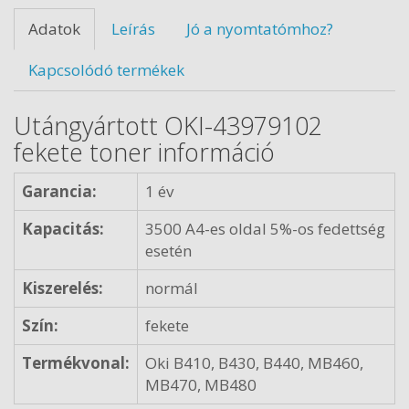
Adatok
Leírás
Jó a nyomtatómhoz?
Kapcsolódó termékek
Utángyártott OKI-43979102
fekete toner információ
Garancia:
1 év
Kapacitás:
3500 A4-es oldal 5%-os fedettség
esetén
Kiszerelés:
normál
Szín:
fekete
Termékvonal:
Oki B410, B430, B440, MB460,
MB470, MB480