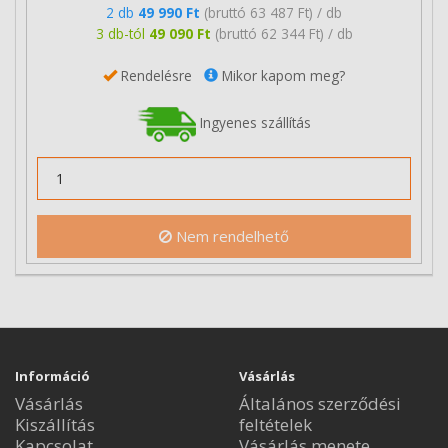
2 db
49 990 Ft
(bruttó 63 487 Ft) / db
3 db-tól
49 090 Ft
(bruttó 62 344 Ft) / db
Rendelésre
Mikor kapom meg?
Ingyenes szállítás
Nem rendelhető
Információ
Vásárlás
Vásárlás
Általános szerződési
Kiszállítás
feltételek
Kapcsolat
Vásárlás menete