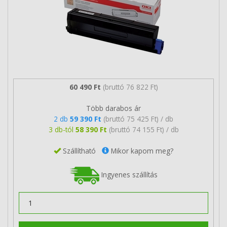
60 490 Ft
(bruttó 76 822 Ft)
Több darabos ár
2 db
59 390 Ft
(bruttó 75 425 Ft) / db
3 db-tól
58 390 Ft
(bruttó 74 155 Ft) / db
Szállítható
Mikor kapom meg?
Ingyenes szállítás