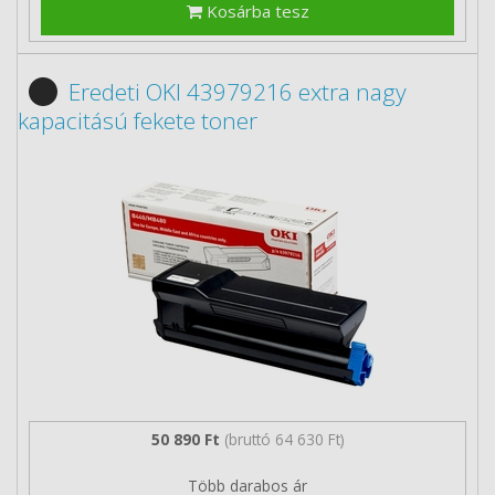
Kosárba tesz
Eredeti OKI 43979216 extra nagy
kapacitású fekete toner
50 890 Ft
(bruttó 64 630 Ft)
Több darabos ár