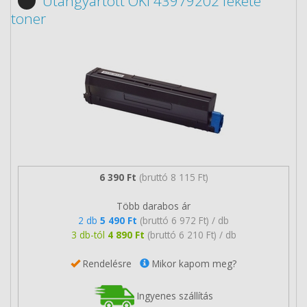
Utángyártott OKI 43979202 fekete
toner
6 390 Ft
(bruttó 8 115 Ft)
Több darabos ár
2 db
5 490 Ft
(bruttó 6 972 Ft) / db
3 db-tól
4 890 Ft
(bruttó 6 210 Ft) / db
Rendelésre
Mikor kapom meg?
Ingyenes szállítás