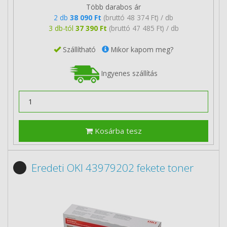
Több darabos ár
2 db
38 090 Ft
(bruttó 48 374 Ft) / db
3 db-tól
37 390 Ft
(bruttó 47 485 Ft) / db
Szállítható
Mikor kapom meg?
Ingyenes szállítás
Kosárba tesz
Eredeti OKI 43979202 fekete toner