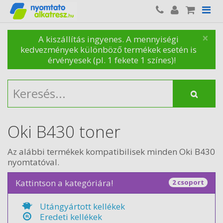
×
A kiszállítás ingyenes. A mennyiségi
kedvezmények különböző termékek esetén is
érvényesek (pl. 1 fekete 1 színes)!
Oki B430 toner
Az alábbi termékek kompatibilisek minden Oki B430
nyomtatóval.
Kattintson a kategóriára!
2 csoport
Utángyártott kellékek
Eredeti kellékek