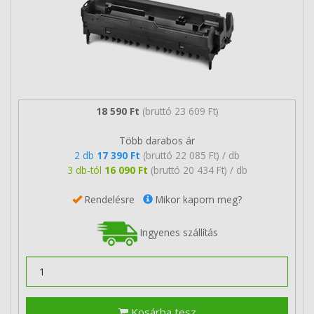
18 590 Ft
(bruttó 23 609 Ft)
Több darabos ár
2 db
17 390 Ft
(bruttó 22 085 Ft) / db
3 db-tól
16 090 Ft
(bruttó 20 434 Ft) / db
Rendelésre
Mikor kapom meg?
Ingyenes szállítás
Kosárba tesz