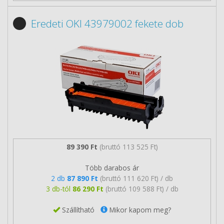
Eredeti OKI 43979002 fekete dob
89 390 Ft
(bruttó 113 525 Ft)
Több darabos ár
2 db
87 890 Ft
(bruttó 111 620 Ft) / db
3 db-tól
86 290 Ft
(bruttó 109 588 Ft) / db
Szállítható
Mikor kapom meg?