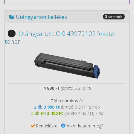
Utángyártott kellékek
3 termék
Utángyártott OKI 43979102 fekete
toner
4 890 Ft
(bruttó 6 210 Ft)
Több darabos ár
2 db
3 990 Ft
(bruttó 5 067 Ft) / db
3 db-tól
3 490 Ft
(bruttó 4 432 Ft) / db
Rendelésre
Mikor kapom meg?