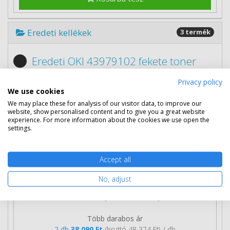
Eredeti kellékek
3 termék
Eredeti OKI 43979102 fekete toner
Privacy policy
We use cookies
We may place these for analysis of our visitor data, to improve our
website, show personalised content and to give you a great website
experience. For more information about the cookies we use open the
settings.
Accept all
No, adjust
38 690 Ft
(bruttó 49 136 Ft)
Több darabos ár
2 db
38 090 Ft
(bruttó 48 374 Ft) / db