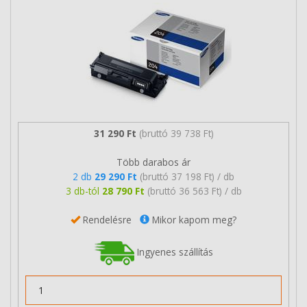
31 290 Ft
(bruttó 39 738 Ft)
Több darabos ár
2 db
29 290 Ft
(bruttó 37 198 Ft) / db
3 db-tól
28 790 Ft
(bruttó 36 563 Ft) / db
Rendelésre
Mikor kapom meg?
Ingyenes szállítás