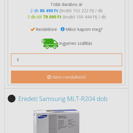
Több darabos ár
2 db
80 490 Ft
(bruttó 102 222 Ft) / db
3 db-tól
79 090 Ft
(bruttó 100 444 Ft) / db
Rendelésre
Mikor kapom meg?
Ingyenes szállítás
Nem rendelhető
Eredeti Samsung MLT-R204 dob