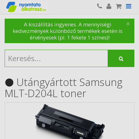
×
A kiszállítás ingyenes. A mennyiségi
kedvezmények különböző termékek esetén is
érvényesek (pl. 1 fekete 1 színes)!
Utángyártott Samsung
MLT-D204L toner