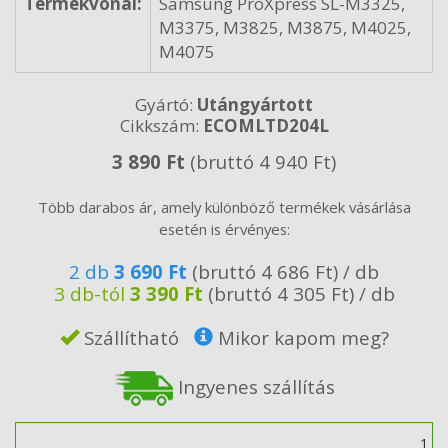
Termékvonal:
Samsung ProXpress SL-M3325,
M3375, M3825, M3875, M4025,
M4075
Gyártó:
Utángyártott
Cikkszám:
ECOMLTD204L
3 890 Ft
(bruttó 4 940 Ft)
Több darabos ár, amely különböző termékek vásárlása
esetén is érvényes:
2 db
3 690 Ft
(bruttó 4 686 Ft) / db
3 db-tól
3 390 Ft
(bruttó 4 305 Ft) / db
Szállítható
Mikor kapom meg?
Ingyenes szállítás
Mennyiség