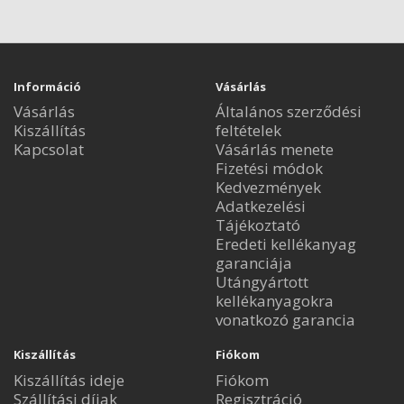
Információ
Vásárlás
Vásárlás
Általános szerződési
Kiszállítás
feltételek
Kapcsolat
Vásárlás menete
Fizetési módok
Kedvezmények
Adatkezelési
Tájékoztató
Eredeti kellékanyag
garanciája
Utángyártott
kellékanyagokra
vonatkozó garancia
Kiszállítás
Fiókom
Kiszállítás ideje
Fiókom
Szállítási díjak
Regisztráció