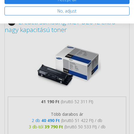
Eredeti kellékek
5 termék
No, adjust
Eredeti Samsung MLT-D204E extra
nagy kapacitású toner
41 190 Ft
(bruttó 52 311 Ft)
Több darabos ár
2 db
40 490 Ft
(bruttó 51 422 Ft) / db
3 db-tól
39 790 Ft
(bruttó 50 533 Ft) / db