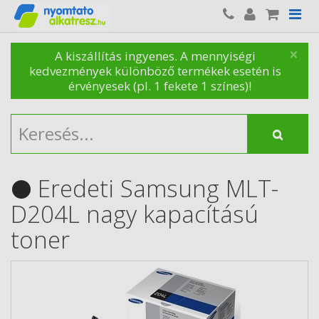
×
A kiszállítás ingyenes. A mennyiségi
kedvezmények különböző termékek esetén is
érvényesek (pl. 1 fekete 1 színes)!
Eredeti Samsung MLT-
D204L nagy kapacítású
toner