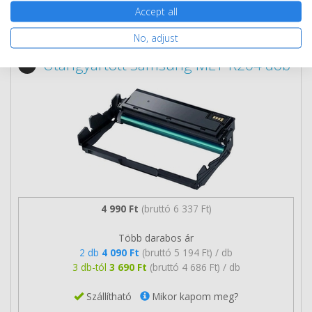
Accept all
Nem rendelhető
No, adjust
Utángyártott Samsung MLT-R204 dob
4 990 Ft
(bruttó 6 337 Ft)
Több darabos ár
2 db
4 090 Ft
(bruttó 5 194 Ft) / db
3 db-tól
3 690 Ft
(bruttó 4 686 Ft) / db
Szállítható
Mikor kapom meg?