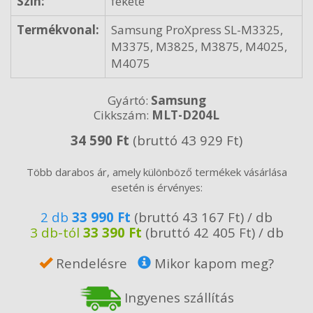
Szín:
fekete
Termékvonal:
Samsung ProXpress SL-M3325,
M3375, M3825, M3875, M4025,
M4075
Gyártó:
Samsung
Cikkszám:
MLT-D204L
34 590 Ft
(bruttó 43 929 Ft)
Több darabos ár, amely különböző termékek vásárlása
esetén is érvényes:
2 db
33 990 Ft
(bruttó 43 167 Ft) / db
3 db-tól
33 390 Ft
(bruttó 42 405 Ft) / db
Rendelésre
Mikor kapom meg?
Ingyenes szállítás