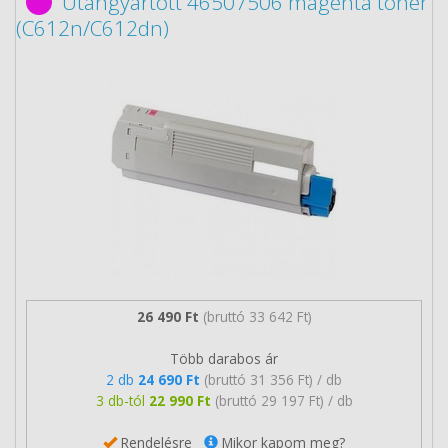
Utángyártott 46507506 magenta toner
(C612n/C612dn)
26 490 Ft
(bruttó 33 642 Ft)
Több darabos ár
2 db
24 690 Ft
(bruttó 31 356 Ft) / db
3 db-tól
22 990 Ft
(bruttó 29 197 Ft) / db
Rendelésre
Mikor kapom meg?