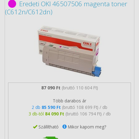
Eredeti OKI 46507506 magenta toner
(C612n/C612dn)
87 090 Ft
(bruttó 110 604 Ft)
Több darabos ár
2 db
85 590 Ft
(bruttó 108 699 Ft) / db
3 db-tól
84 090 Ft
(bruttó 106 794 Ft) / db
Szállítható
Mikor kapom meg?