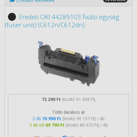
Eredeti OKI 44289103 fixáló egység
(fuser unit) (C612n/C612dn)
72 290 Ft
(bruttó 91 808 Ft)
Több darabos ár
2 db
70 990 Ft
(bruttó 90 157 Ft) / db
3 db-tól
69 790 Ft
(bruttó 88 633 Ft) / db