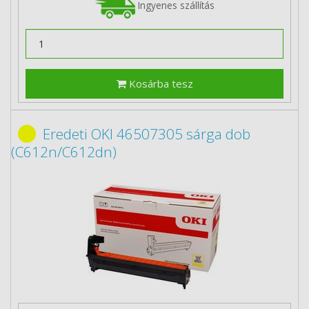
Ingyenes szállítás
Kosárba tesz
Eredeti OKI 46507305 sárga dob
(C612n/C612dn)