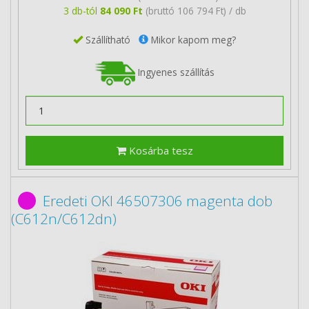
3 db-tól
84 090 Ft
(bruttó 106 794 Ft) / db
Szállítható
Mikor kapom meg?
Ingyenes szállítás
Kosárba tesz
Eredeti OKI 46507306 magenta dob
(C612n/C612dn)