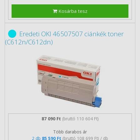
Kosárba tesz
Eredeti OKI 46507507 ciánkék toner
(C612n/C612dn)
87 090 Ft
(bruttó 110 604 Ft)
Több darabos ár
2 db
85 590 Ft
(bruttó 108 699 Ft) / db