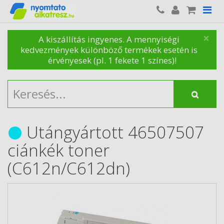
×
A kiszállítás ingyenes. A mennyiségi
kedvezmények különböző termékek esetén is
érvényesek (pl. 1 fekete 1 színes)!
Utángyártott 46507507
ciánkék toner
(C612n/C612dn)