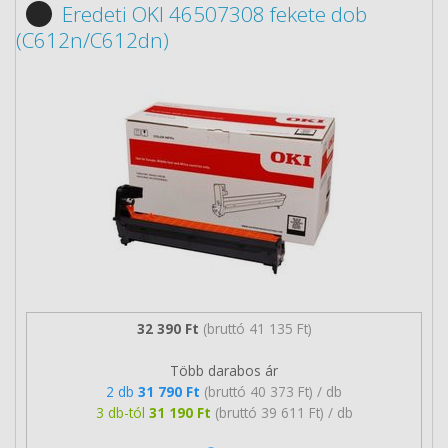
Eredeti OKI 46507308 fekete dob
(C612n/C612dn)
32 390 Ft
(bruttó 41 135 Ft)
Több darabos ár
2 db
31 790 Ft
(bruttó 40 373 Ft) / db
3 db-tól
31 190 Ft
(bruttó 39 611 Ft) / db