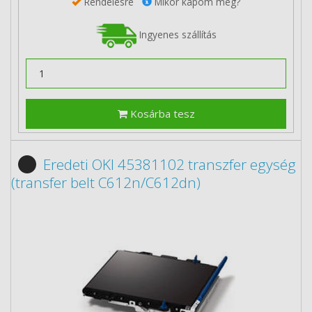
Rendelésre
Mikor kapom meg?
Ingyenes szállítás
Kosárba tesz
Eredeti OKI 45381102 transzfer egység
(transfer belt C612n/C612dn)