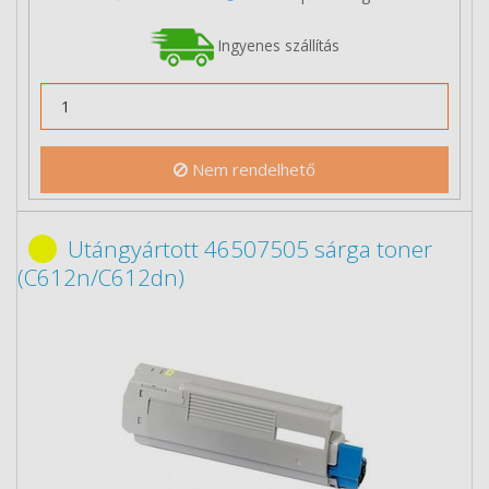
Ingyenes szállítás
Nem rendelhető
Utángyártott 46507505 sárga toner
(C612n/C612dn)