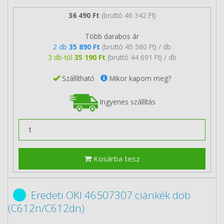
36 490 Ft
(bruttó 46 342 Ft)
Több darabos ár
2 db
35 890 Ft
(bruttó 45 580 Ft) / db
3 db-tól
35 190 Ft
(bruttó 44 691 Ft) / db
Szállítható
Mikor kapom meg?
Ingyenes szállítás
Kosárba tesz
Eredeti OKI 46507307 ciánkék dob
(C612n/C612dn)