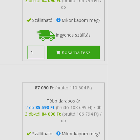
3 db-tól
84 090 Ft
(bruttó 106 794 Ft) /
db
Szállítható
Mikor kapom meg?
Ingyenes szállítás
Kosárba tesz
87 090 Ft
(bruttó 110 604 Ft)
Több darabos ár
2 db
85 590 Ft
(bruttó 108 699 Ft) / db
3 db-tól
84 090 Ft
(bruttó 106 794 Ft) /
db
Szállítható
Mikor kapom meg?