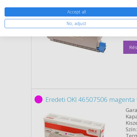
Kapa
Kisze
Accept all
Szín:
No, adjust
Term
Cikk
Rés
Eredeti OKI 46507506 magenta
Gara
Kapa
Kisze
Szín:
Term