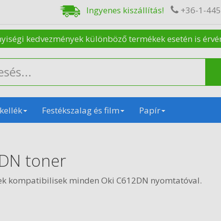
Ingyenes kiszállítás!
+36-1-44
nyiségi kedvezmények különböző termékek esetén is érvénye
kellék
Festékszalag és film
Papír
DN toner
ek kompatibilisek minden Oki C612DN nyomtatóval.