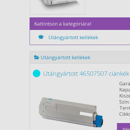
Kattintson a kategóriára!
Utángyártott kellékek
Utángyártott kellékek
Utángyártott 46507507 ciánkék
Gara
Kapa
Kisze
Szín:
Term
Cikk
Rés