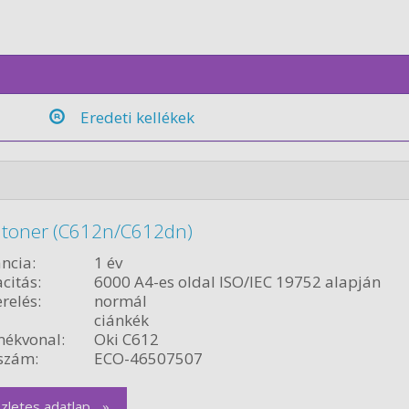
Eredeti kellékek
 toner (C612n/C612dn)
ncia:
1 év
citás:
6000 A4-es oldal ISO/IEC 19752 alapján
relés:
normál
ciánkék
ékvonal:
Oki C612
szám:
ECO-46507507
zletes adatlap... »