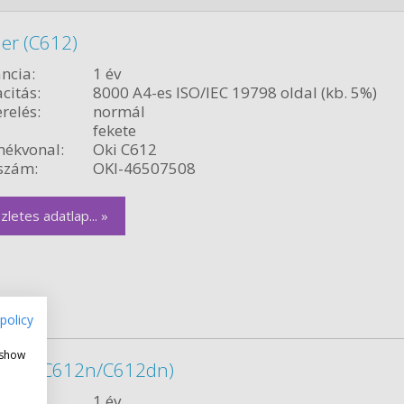
er (C612)
ncia:
1 év
citás:
8000 A4-es ISO/IEC 19798 oldal (kb. 5%)
relés:
normál
fekete
ékvonal:
Oki C612
szám:
OKI-46507508
zletes adatlap... »
policy
 show
toner (C612n/C612dn)
ncia:
1 év