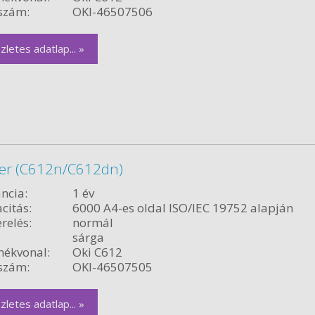
szám:
OKI-46507506
zletes adatlap... »
ner (C612n/C612dn)
ncia:
1 év
citás:
6000 A4-es oldal ISO/IEC 19752 alapján
relés:
normál
sárga
ékvonal:
Oki C612
szám:
OKI-46507505
zletes adatlap... »