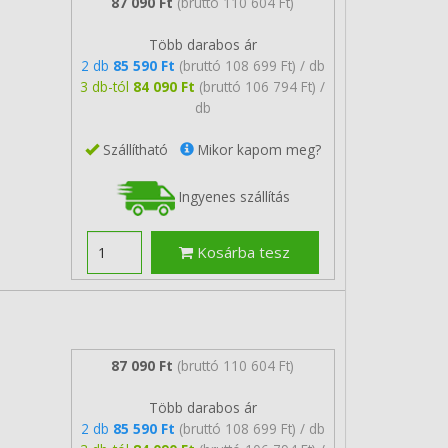
87 090 Ft
(bruttó 110 604 Ft)
Több darabos ár
2 db
85 590 Ft
(bruttó 108 699 Ft) / db
3 db-tól
84 090 Ft
(bruttó 106 794 Ft) /
db
Szállítható
Mikor kapom meg?
Ingyenes szállítás
Kosárba tesz
87 090 Ft
(bruttó 110 604 Ft)
Több darabos ár
2 db
85 590 Ft
(bruttó 108 699 Ft) / db