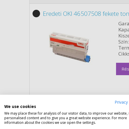
Eredeti OKI 46507508 fekete ton
Gara
Kapa
Kisze
Szín:
Term
Cikk
Rés
Privacy 
We use cookies
We may place these for analysis of our visitor data, to improve our website,
Eredeti OKI 46507507 ciánkék 
personalised content and to give you a great website experience. For more
information about the cookies we use open the settings.
Gara