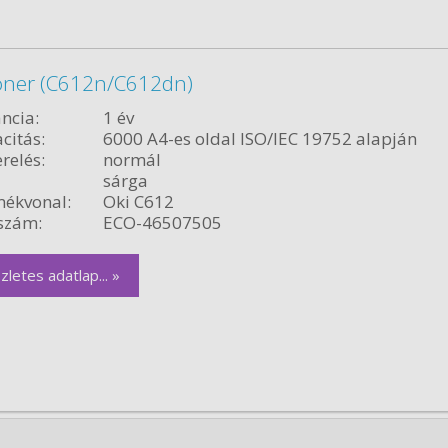
oner (C612n/C612dn)
ncia:
1 év
citás:
6000 A4-es oldal ISO/IEC 19752 alapján
relés:
normál
sárga
ékvonal:
Oki C612
szám:
ECO-46507505
zletes adatlap... »