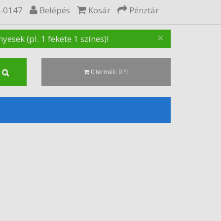
5-0147
Belépés
Kosár
Pénztár
×
sek (pl. 1 fekete 1 színes)!
0 termék: 0 Ft