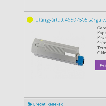
Utángyártott 46507505 sárga t
Gara
Kapa
Kisze
Szín:
Term
Cikk
Rés
Eredeti kellékek