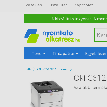
Vásárlás
Kiszállítás
Kapcsolat
A kiszállítás ingyenes. A men
Toner
Tintapatron
Egyéb lézer
Oki C612DN toner
Oki C612
Az alábbi termék