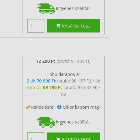
Ingyenes szállítás
Kosárba tesz
72 290 Ft
(bruttó 91 808 Ft)
Több darabos ár
2 db
70 990 Ft
(bruttó 90 157 Ft) / db
3 db-tól
69 790 Ft
(bruttó 88 633 Ft) /
db
Rendelésre
Mikor kapom meg?
Ingyenes szállítás
Kosárba tesz