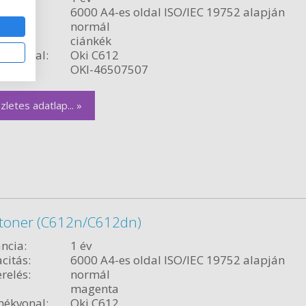
citás:
6000 A4-es oldal ISO/IEC 19752 alapján
relés:
normál
ciánkék
ékvonal:
Oki C612
szám:
OKI-46507507
zletes adatlap... »
 toner (C612n/C612dn)
ncia:
1 év
citás:
6000 A4-es oldal ISO/IEC 19752 alapján
relés:
normál
magenta
ékvonal:
Oki C612