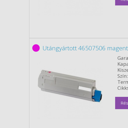
Utángyártott 46507506 magent
Gara
Kapa
Kisze
Szín:
Term
Cikk
Rés