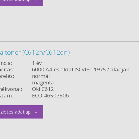
a toner (C612n/C612dn)
ncia:
1 év
citás:
6000 A4-es oldal ISO/IEC 19752 alapján
relés:
normál
magenta
ékvonal:
Oki C612
szám:
ECO-46507506
zletes adatlap... »