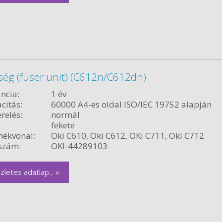
ség (fuser unit) (C612n/C612dn)
ncia:
1 év
citás:
60000 A4-es oldal ISO/IEC 19752 alapján
relés:
normál
fekete
ékvonal:
Oki C610, Oki C612, OKi C711, Oki C712
szám:
OKI-44289103
zletes adatlap... »