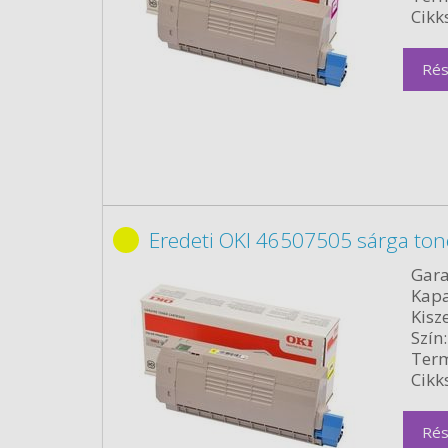
Cikk
Rés
Eredeti OKI 46507505 sárga to
Gara
Kapa
Kisze
Szín:
Term
Cikk
Rés