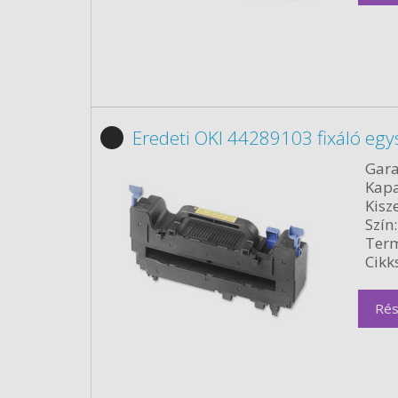
Eredeti OKI 44289103 fixáló egy
Gara
Kapa
Kisze
Szín:
Term
Cikk
Rés