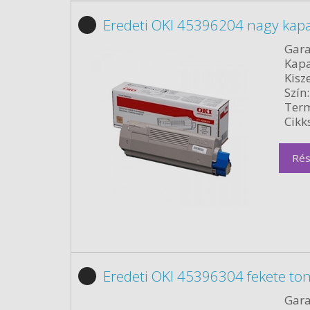
Eredeti OKI 45396204 nagy kapa
Gara
Kapa
Kisze
Szín:
Term
Cikk
Rés
Eredeti OKI 45396304 fekete to
Gara