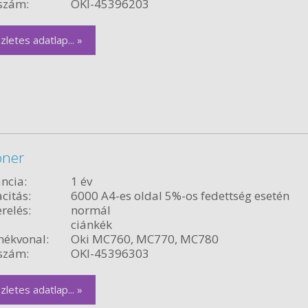
szám:
OKI-45396203
zletes adatlap... »
oner
ncia:
1 év
citás:
6000 A4-es oldal 5%-os fedettség esetén
relés:
normál
ciánkék
ékvonal:
Oki MC760, MC770, MC780
szám:
OKI-45396303
zletes adatlap... »