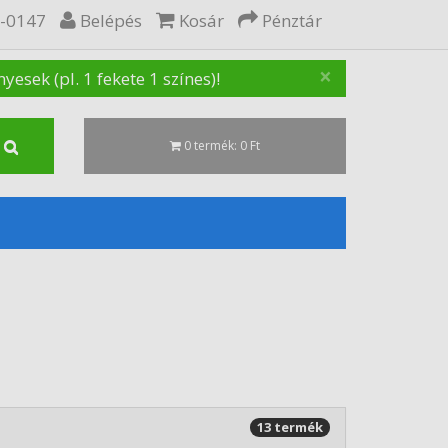
5-0147
Belépés
Kosár
Pénztár
×
sek (pl. 1 fekete 1 színes)!
0 termék: 0 Ft
13 termék