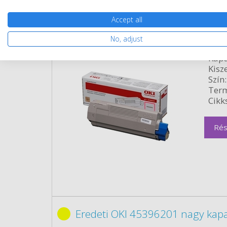
Accept all
Eredeti OKI 45396302 magenta 
No, adjust
Gara
Kapa
Kisze
Szín:
Term
Cikk
Rés
Eredeti OKI 45396201 nagy kapa