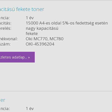
citású fekete toner
ncia:
1 év
citás:
15000 A4-es oldal 5%-os fedettség esetén
relés:
nagy kapacitású
fekete
ékvonal:
Oki MC770, MC780
szám:
OKI-45396204
zletes adatlap... »
ner
ncia:
1 év