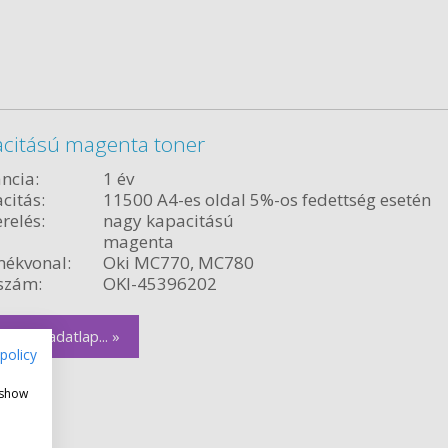
acitású magenta toner
ncia:
1 év
citás:
11500 A4-es oldal 5%-os fedettség esetén
relés:
nagy kapacitású
magenta
ékvonal:
Oki MC770, MC780
szám:
OKI-45396202
zletes adatlap... »
policy
 show