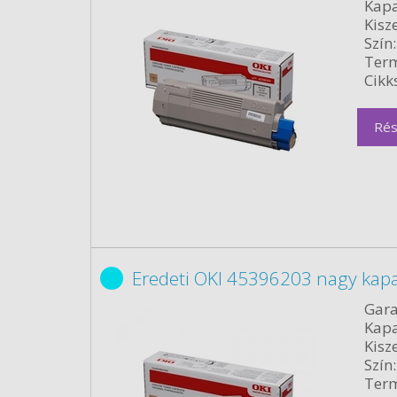
Kapa
Kisze
Szín:
Term
Cikk
Rés
Eredeti OKI 45396203 nagy kapa
Gara
Kapa
Kisze
Szín:
Term