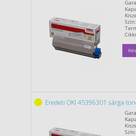
Gara
Kapa
Kisze
Szín:
Term
Cikk
Rés
Eredeti OKI 45396301 sárga ton
Gara
Kapa
Kisze
Szín: