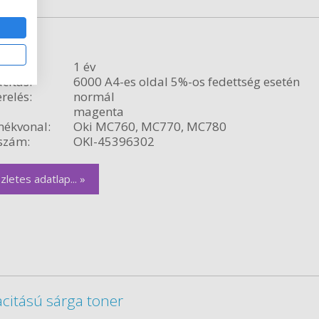
toner
ncia:
1 év
citás:
6000 A4-es oldal 5%-os fedettség esetén
relés:
normál
magenta
ékvonal:
Oki MC760, MC770, MC780
szám:
OKI-45396302
zletes adatlap... »
citású sárga toner