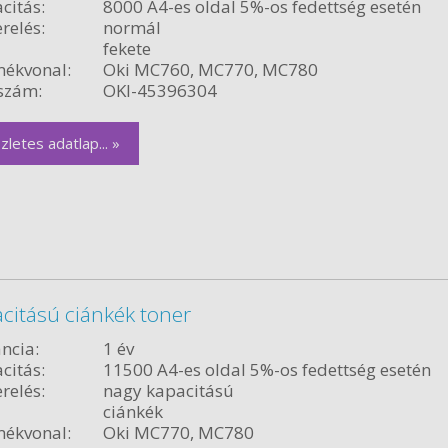
citás:
8000 A4-es oldal 5%-os fedettség esetén
relés:
normál
fekete
ékvonal:
Oki MC760, MC770, MC780
szám:
OKI-45396304
zletes adatlap... »
citású ciánkék toner
ncia:
1 év
citás:
11500 A4-es oldal 5%-os fedettség esetén
relés:
nagy kapacitású
ciánkék
ékvonal:
Oki MC770, MC780