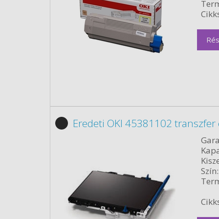
Term
Cikk
Rés
Eredeti OKI 45381102 transzfer
Gara
Kapa
Kisze
Szín:
Term
Cikk