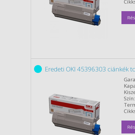
Cikk
Rés
Eredeti OKI 45396303 ciánkék t
Gara
Kapa
Kisze
Szín:
Term
Cikk
Rés