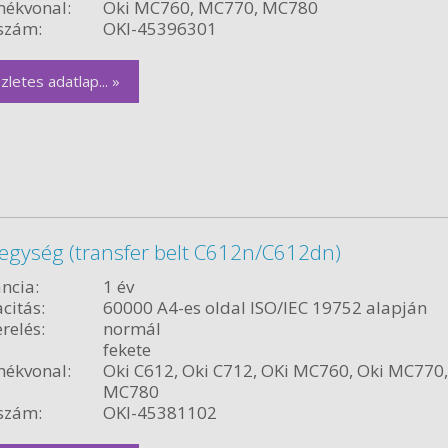
ékvonal:
Oki MC760, MC770, MC780
szám:
OKI-45396301
zletes adatlap... »
 egység (transfer belt C612n/C612dn)
ncia:
1 év
citás:
60000 A4-es oldal ISO/IEC 19752 alapján
relés:
normál
fekete
ékvonal:
Oki C612, Oki C712, OKi MC760, Oki MC770,
MC780
szám:
OKI-45381102