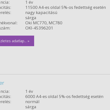
ncia:
1 év
citás:
11500 A4-es oldal 5%-os fedettség esetén
relés:
nagy kapacitású
sárga
ékvonal:
Oki MC770, MC780
szám:
OKI-45396201
zletes adatlap... »
er
ncia:
1 év
citás:
6000 A4-es oldal 5%-os fedettség esetén
relés:
normál
sárga