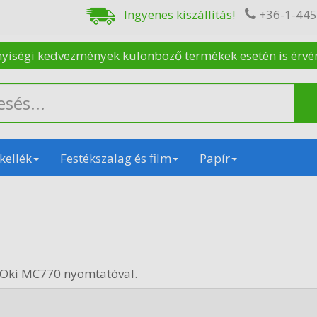
Ingyenes kiszállítás!
+36-1-44
nyiségi kedvezmények különböző termékek esetén is érvénye
kellék
Festékszalag és film
Papír
 Oki MC770 nyomtatóval.