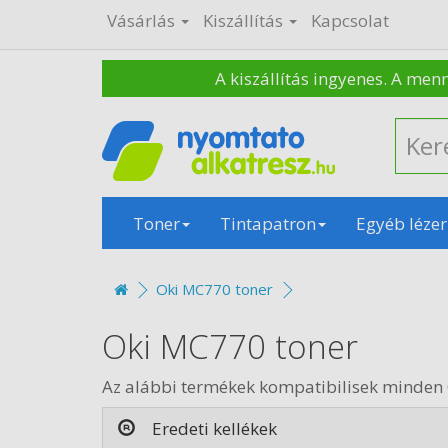
Vásárlás
Kiszállítás
Kapcsolat
A kiszállítás ingyenes. A men
Toner
Tintapatron
Egyéb lézer
Oki MC770 toner
Oki MC770 toner
Az alábbi termékek kompatibilisek minden
Eredeti kellékek