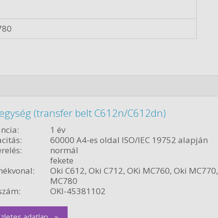
780
 egység (transfer belt C612n/C612dn)
ncia:
1 év
citás:
60000 A4-es oldal ISO/IEC 19752 alapján
relés:
normál
fekete
ékvonal:
Oki C612, Oki C712, OKi MC760, Oki MC770,
MC780
szám:
OKI-45381102
zletes adatlap... »