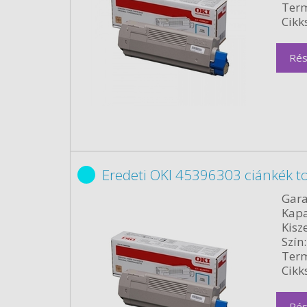
Term
Cikk
Rés
Eredeti OKI 45396303 ciánkék t
Gara
Kapa
Kisze
Szín:
Term
Cikk
Rés