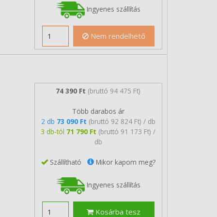
Ingyenes szállítás
Nem rendelhető
74 390 Ft
(bruttó 94 475 Ft)
Több darabos ár
2 db
73 090 Ft
(bruttó 92 824 Ft) / db
3 db-tól
71 790 Ft
(bruttó 91 173 Ft) /
db
Szállítható
Mikor kapom meg?
Ingyenes szállítás
Kosárba tesz