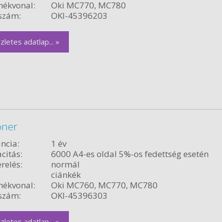
ékvonal:
Oki MC770, MC780
szám:
OKI-45396203
zletes adatlap... »
oner
ncia:
1 év
citás:
6000 A4-es oldal 5%-os fedettség esetén
relés:
normál
ciánkék
ékvonal:
Oki MC760, MC770, MC780
szám:
OKI-45396303
zletes adatlap... »