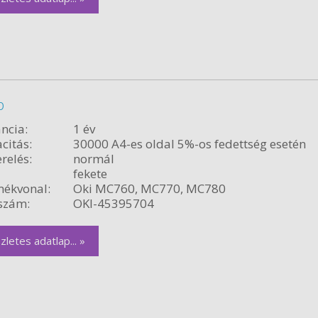
b
ncia:
1 év
citás:
30000 A4-es oldal 5%-os fedettség esetén
relés:
normál
fekete
ékvonal:
Oki MC760, MC770, MC780
szám:
OKI-45395704
zletes adatlap... »