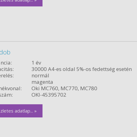
 dob
ncia:
1 év
citás:
30000 A4-es oldal 5%-os fedettség esetén
relés:
normál
magenta
ékvonal:
Oki MC760, MC770, MC780
szám:
OKI-45395702
zletes adatlap... »