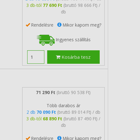
3 db-tól
77 690 Ft
(bruttó 98 666 Ft) /
db
Rendelésre
Mikor kapom meg?
Ingyenes szállítás
Kosárba tesz
71 290 Ft
(bruttó 90 538 Ft)
Több darabos ár
2 db
70 090 Ft
(bruttó 89 014 Ft) / db
3 db-tól
68 890 Ft
(bruttó 87 490 Ft) /
db
Rendelésre
Mikor kapom meg?