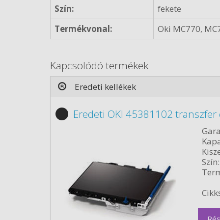
Szín:
fekete
Termékvonal:
Oki MC770, MC
Kapcsolódó termékek
Eredeti kellékek
Eredeti OKI 45381102 transzfer
Gara
Kapa
Kisze
Szín:
Term
Cikk
Rés