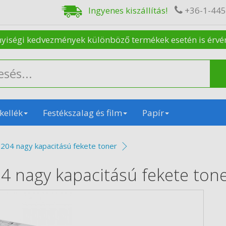
Ingyenes kiszállítás!
+36-1-44
nyiségi kedvezmények különböző termékek esetén is érvénye
kellék
Festékszalag és film
Papír
204 nagy kapacitású fekete toner
4 nagy kapacitású fekete ton