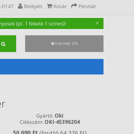
5-0147
Belépés
Kosár
Pénztár
×
sek (pl. 1 fekete 1 színes)!
0 termék: 0 Ft
er
Gyártó:
Oki
Cikkszám:
OKI-45396204
50 690 Ft
(bruttó 64 376 Ft)