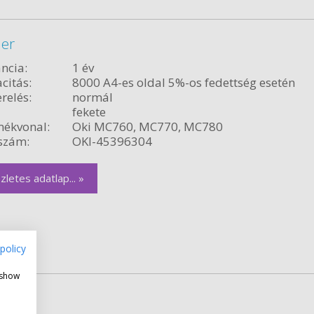
ner
ncia:
1 év
citás:
8000 A4-es oldal 5%-os fedettség esetén
relés:
normál
fekete
ékvonal:
Oki MC760, MC770, MC780
szám:
OKI-45396304
zletes adatlap... »
policy
 show
dob