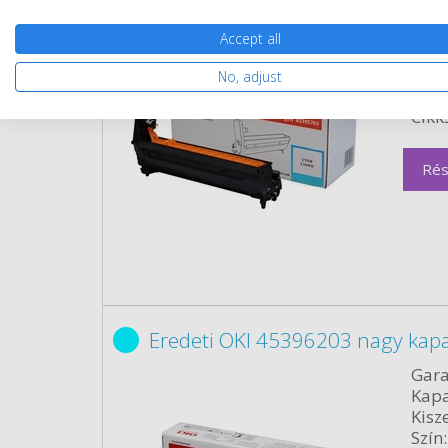
Gara
Kapa
Accept all
Kisze
Szín:
No, adjust
Term
Cikk
Rés
Eredeti OKI 45396203 nagy kapa
Gara
Kapa
Kisze
Szín: