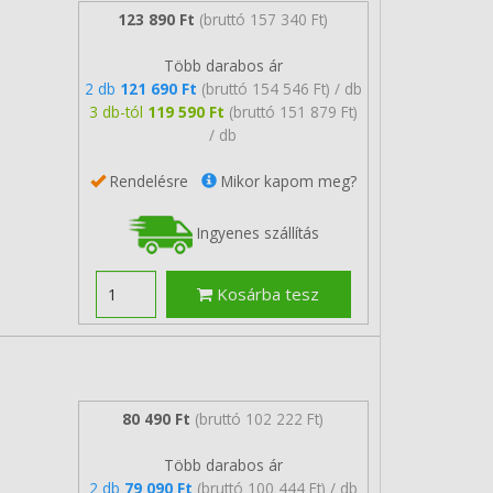
123 890 Ft
(bruttó 157 340 Ft)
Több darabos ár
2 db
121 690 Ft
(bruttó 154 546 Ft) / db
3 db-tól
119 590 Ft
(bruttó 151 879 Ft)
/ db
Rendelésre
Mikor kapom meg?
Ingyenes szállítás
Kosárba tesz
80 490 Ft
(bruttó 102 222 Ft)
Több darabos ár
2 db
79 090 Ft
(bruttó 100 444 Ft) / db