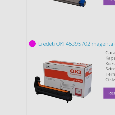
Eredeti OKI 45395702 magenta
Gara
Kapa
Kisze
Szín:
Term
Cikk
Rés