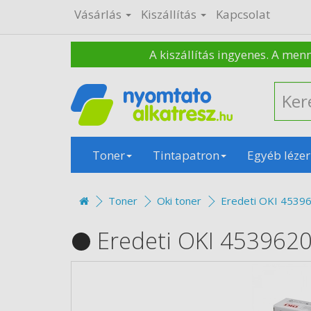
Vásárlás
Kiszállítás
Kapcsolat
A kiszállítás ingyenes. A men
Toner
Tintapatron
Egyéb lézer
Toner
Oki toner
Eredeti OKI 45396
Eredeti OKI 4539620