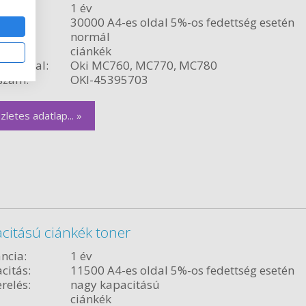
ncia:
1 év
citás:
30000 A4-es oldal 5%-os fedettség esetén
relés:
normál
ciánkék
ékvonal:
Oki MC760, MC770, MC780
szám:
OKI-45395703
zletes adatlap... »
citású ciánkék toner
ncia:
1 év
citás:
11500 A4-es oldal 5%-os fedettség esetén
relés:
nagy kapacitású
ciánkék