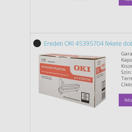
Eredeti OKI 45395704 fekete do
Gara
Kapa
Kisze
Szín:
Term
Cikk
Rés