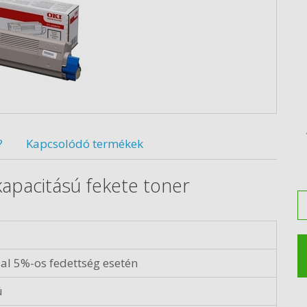
?
Kapcsolódó termékek
apacitású fekete toner
M
al 5%-os fedettség esetén
ú