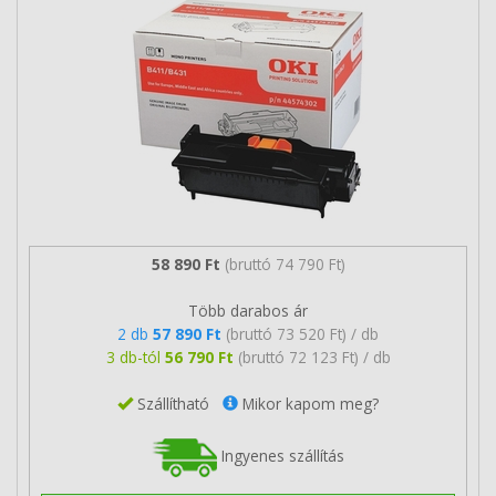
58 890 Ft
(bruttó 74 790 Ft)
Több darabos ár
2 db
57 890 Ft
(bruttó 73 520 Ft) / db
3 db-tól
56 790 Ft
(bruttó 72 123 Ft) / db
Szállítható
Mikor kapom meg?
Ingyenes szállítás