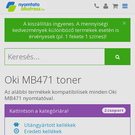
×
A kiszállítás ingyenes. A mennyiségi
kedvezmények különböző termékek esetén is
érvényesek (pl. 1 fekete 1 színes)!
Oki MB471 toner
Az alábbi termékek kompatibilisek minden Oki
MB471 nyomtatóval.
Kattintson a kategóriára!
2 csoport
Utángyártott kellékek
Eredeti kellékek