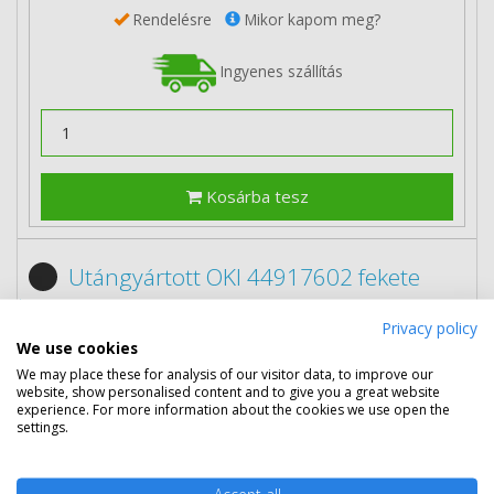
Rendelésre
Mikor kapom meg?
Ingyenes szállítás
Kosárba tesz
Utángyártott OKI 44917602 fekete
toner
Privacy policy
We use cookies
We may place these for analysis of our visitor data, to improve our
website, show personalised content and to give you a great website
experience. For more information about the cookies we use open the
settings.
4 390 Ft
(bruttó 5 575 Ft)
Accept all