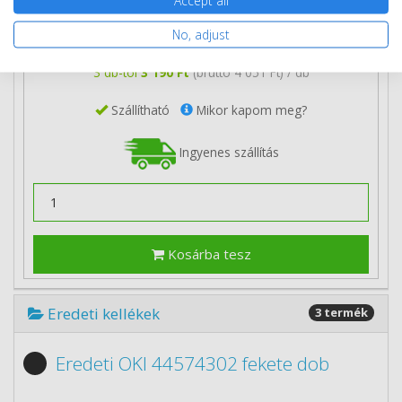
No, adjust
Több darabos ár
2 db
3 590 Ft
(bruttó 4 559 Ft) / db
3 db-tól
3 190 Ft
(bruttó 4 051 Ft) / db
Szállítható
Mikor kapom meg?
Ingyenes szállítás
Kosárba tesz
Eredeti kellékek
3 termék
Eredeti OKI 44574302 fekete dob