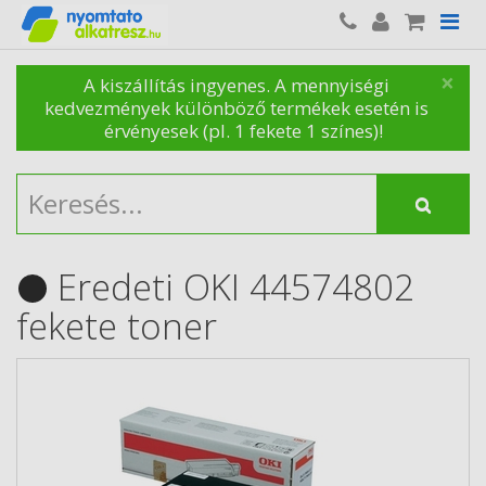
×
A kiszállítás ingyenes. A mennyiségi
kedvezmények különböző termékek esetén is
érvényesek (pl. 1 fekete 1 színes)!
Eredeti OKI 44574802
fekete toner