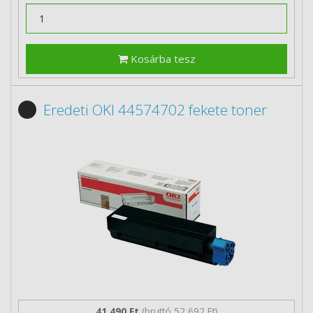
Kosárba tesz
Eredeti OKI 44574702 fekete toner
41 490 Ft
(bruttó 52 692 Ft)