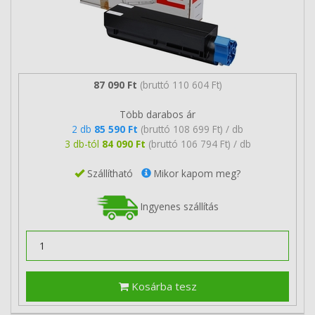
87 090 Ft
(bruttó 110 604 Ft)
Több darabos ár
2 db
85 590 Ft
(bruttó 108 699 Ft) / db
3 db-tól
84 090 Ft
(bruttó 106 794 Ft) / db
Szállítható
Mikor kapom meg?
Ingyenes szállítás
Kosárba tesz