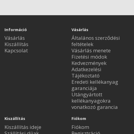
Információ
Vásárlás
Vásárlás
Általános szerződési
Kiszállítás
feltételek
Kapcsolat
Vásárlás menete
Fizetési módok
Kedvezmények
Adatkezelési
Tájékoztató
Eredeti kellékanyag
garanciája
Utángyártott
kellékanyagokra
vonatkozó garancia
Kiszállítás
Fiókom
Kiszállítás ideje
Fiókom
Szállítási díjak
Regisztráció