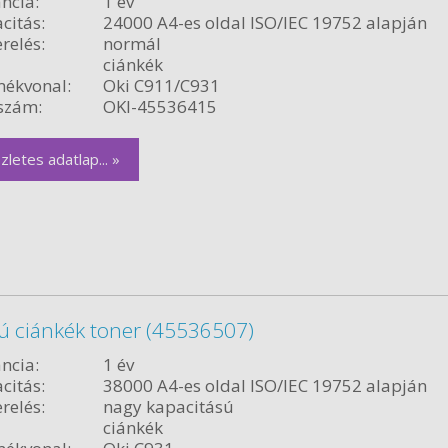
ncia:
1 év
citás:
24000 A4-es oldal ISO/IEC 19752 alapján
relés:
normál
ciánkék
ékvonal:
Oki C911/C931
szám:
OKI-45536415
zletes adatlap... »
sú ciánkék toner (45536507)
ncia:
1 év
citás:
38000 A4-es oldal ISO/IEC 19752 alapján
relés:
nagy kapacitású
ciánkék