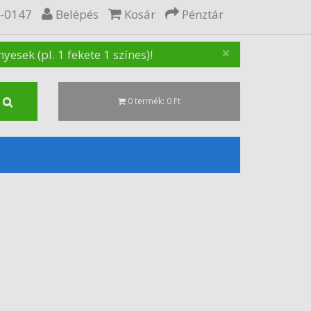
5-0147
Belépés
Kosár
Pénztár
×
sek (pl. 1 fekete 1 színes)!
0 termék: 0 Ft