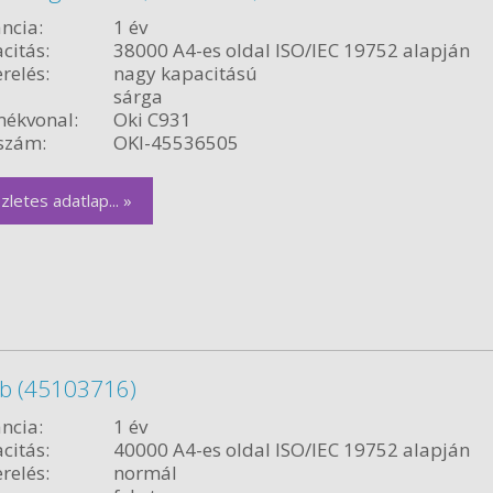
ncia:
1 év
citás:
38000 A4-es oldal ISO/IEC 19752 alapján
relés:
nagy kapacitású
sárga
ékvonal:
Oki C931
szám:
OKI-45536505
zletes adatlap... »
ob (45103716)
ncia:
1 év
citás:
40000 A4-es oldal ISO/IEC 19752 alapján
relés:
normál