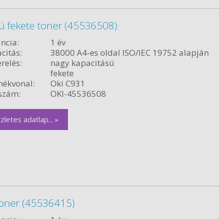
ú fekete toner (45536508)
ncia:
1 év
citás:
38000 A4-es oldal ISO/IEC 19752 alapján
relés:
nagy kapacitású
fekete
ékvonal:
Oki C931
szám:
OKI-45536508
zletes adatlap... »
toner (45536415)