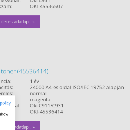
ékvonal:
Oki C931
szám:
OKI-45536507
zletes adatlap... »
 toner (45536414)
ncia:
1 év
citás:
24000 A4-es oldal ISO/IEC 19752 alapján
relés:
normál
magenta
policy
ékvonal:
Oki C911/C931
szám:
OKI-45536414
 show
zletes adatlap... »