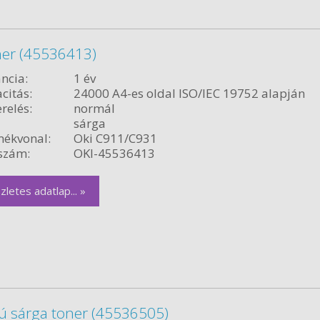
ner (45536413)
ncia:
1 év
citás:
24000 A4-es oldal ISO/IEC 19752 alapján
relés:
normál
sárga
ékvonal:
Oki C911/C931
szám:
OKI-45536413
zletes adatlap... »
sú sárga toner (45536505)