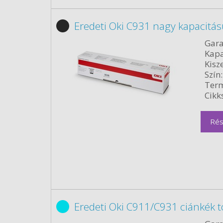
Eredeti Oki C931 nagy kapacitás
Gara
Kapa
Kisze
Szín:
Term
Cikk
Rés
Eredeti Oki C911/C931 ciánkék 