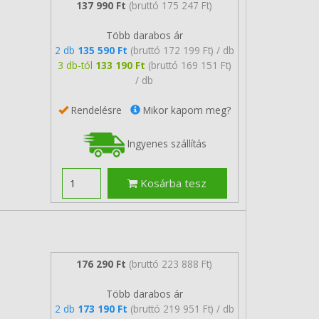
137 990 Ft
(bruttó 175 247 Ft)
Több darabos ár
2 db
135 590 Ft
(bruttó 172 199 Ft) / db
3 db-tól
133 190 Ft
(bruttó 169 151 Ft)
/ db
Rendelésre
Mikor kapom meg?
Ingyenes szállítás
Kosárba tesz
176 290 Ft
(bruttó 223 888 Ft)
Több darabos ár
2 db
173 190 Ft
(bruttó 219 951 Ft) / db