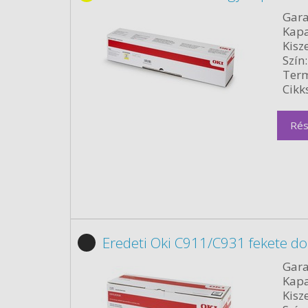
Gara
Kapa
Kisze
Szín:
Term
Cikk
Rés
Eredeti Oki C911/C931 fekete d
Gara
Kapa
Kisze