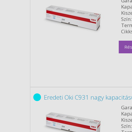
Gara
Kapa
Kisze
Szín:
Term
Cikk
Rés
Eredeti Oki C931 nagy kapacitá
Gara
Kapa
Kisze
Szín: