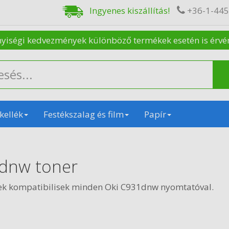
Ingyenes kiszállítás!
+36-1-44
nyiségi kedvezmények különböző termékek esetén is érvénye
kellék
Festékszalag és film
Papír
dnw toner
ek kompatibilisek minden Oki C931dnw nyomtatóval.