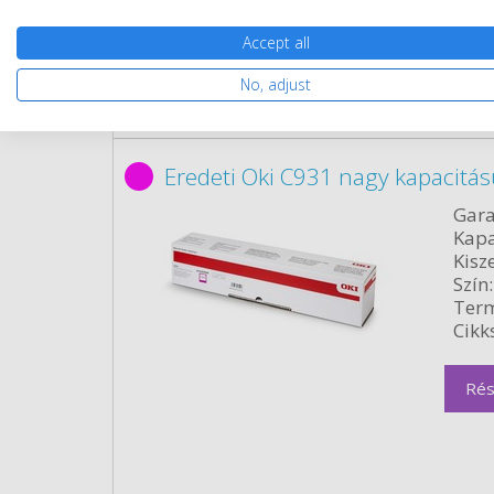
Accept all
No, adjust
Eredeti Oki C931 nagy kapacitá
Gara
Kapa
Kisze
Szín:
Term
Cikk
Rés