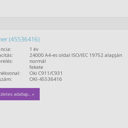
oner (45536416)
ncia:
1 év
citás:
24000 A4-es oldal ISO/IEC 19752 alapján
relés:
normál
fekete
ékvonal:
Oki C911/C931
szám:
OKI-45536416
zletes adatlap... »