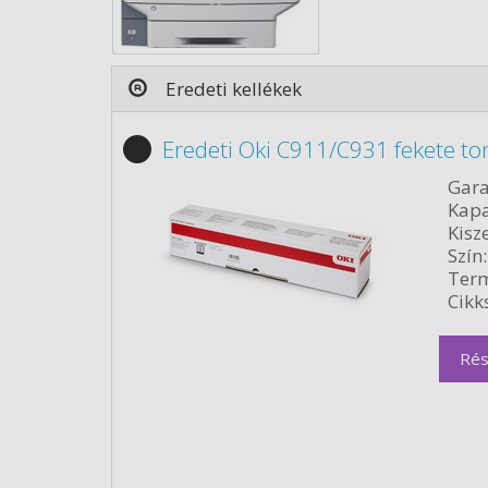
Eredeti kellékek
Eredeti Oki C911/C931 fekete t
Gara
Kapa
Kisze
Szín:
Term
Cikk
Rés