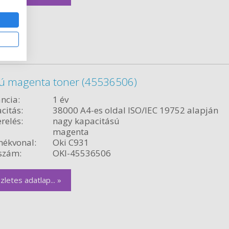
sú magenta toner (45536506)
ncia:
1 év
citás:
38000 A4-es oldal ISO/IEC 19752 alapján
relés:
nagy kapacitású
magenta
ékvonal:
Oki C931
szám:
OKI-45536506
zletes adatlap... »