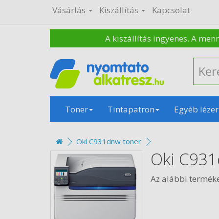
Vásárlás
Kiszállítás
Kapcsolat
A kiszállítás ingyenes. A men
Toner
Tintapatron
Egyéb lézer
Oki C931dnw toner
Oki C931
Az alábbi termék