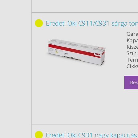
Eredeti Oki C911/C931 sárga to
Gara
Kapa
Kisze
Szín:
Term
Cikk
Rés
Eredeti Oki C931 nagy kapacitá