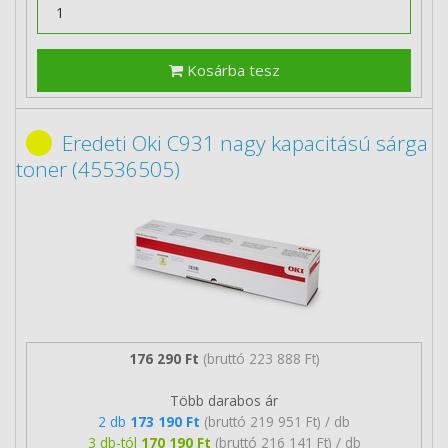
Kosárba tesz
Eredeti Oki C931 nagy kapacitású sárga
toner (45536505)
176 290 Ft
(bruttó 223 888 Ft)
Több darabos ár
2 db
173 190 Ft
(bruttó 219 951 Ft) / db
3 db-tól
170 190 Ft
(bruttó 216 141 Ft) / db