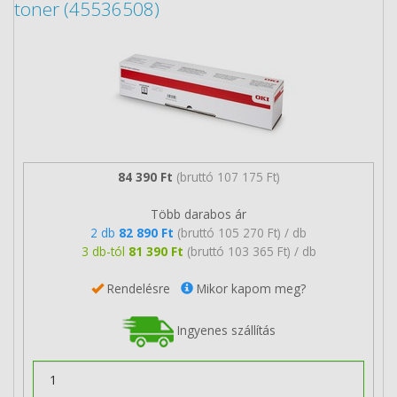
toner (45536508)
84 390 Ft
(bruttó 107 175 Ft)
Több darabos ár
2 db
82 890 Ft
(bruttó 105 270 Ft) / db
3 db-tól
81 390 Ft
(bruttó 103 365 Ft) / db
Rendelésre
Mikor kapom meg?
Ingyenes szállítás