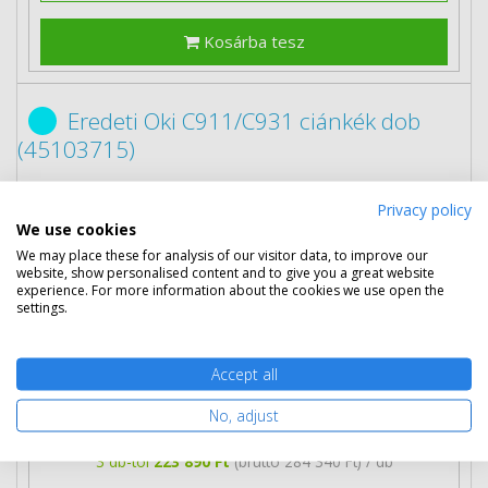
Kosárba tesz
Eredeti Oki C911/C931 ciánkék dob
(45103715)
Privacy policy
We use cookies
We may place these for analysis of our visitor data, to improve our
website, show personalised content and to give you a great website
experience. For more information about the cookies we use open the
settings.
231 990 Ft
(bruttó 294 627 Ft)
Accept all
No, adjust
Több darabos ár
2 db
227 890 Ft
(bruttó 289 420 Ft) / db
3 db-tól
223 890 Ft
(bruttó 284 340 Ft) / db