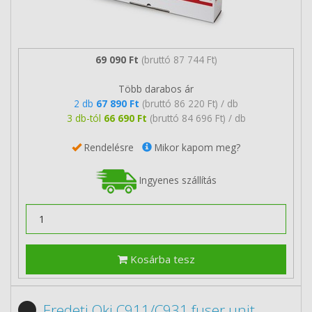
69 090 Ft
(bruttó 87 744 Ft)
Több darabos ár
2 db
67 890 Ft
(bruttó 86 220 Ft) / db
3 db-tól
66 690 Ft
(bruttó 84 696 Ft) / db
Rendelésre
Mikor kapom meg?
Ingyenes szállítás
Kosárba tesz
Eredeti Oki C911/C931 fuser unit