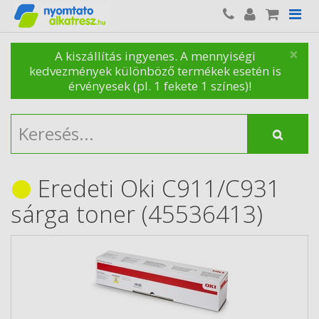
×
A kiszállítás ingyenes. A mennyiségi
kedvezmények különböző termékek esetén is
érvényesek (pl. 1 fekete 1 színes)!
Eredeti Oki C911/C931
sárga toner (45536413)