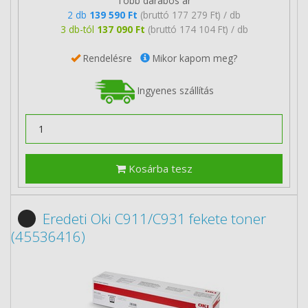
Több darabos ár
2 db
139 590 Ft
(bruttó 177 279 Ft) / db
3 db-tól
137 090 Ft
(bruttó 174 104 Ft) / db
Rendelésre
Mikor kapom meg?
Ingyenes szállítás
Kosárba tesz
Eredeti Oki C911/C931 fekete toner
(45536416)