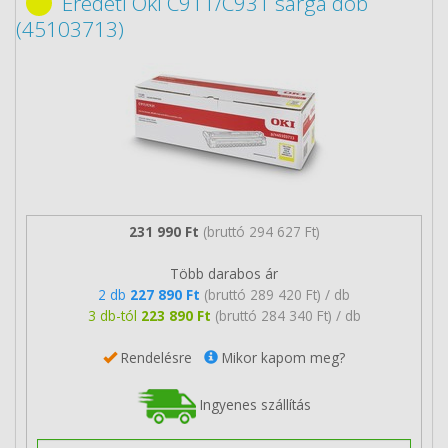
Eredeti Oki C911/C931 sárga dob
(45103713)
231 990 Ft
(bruttó 294 627 Ft)
Több darabos ár
2 db
227 890 Ft
(bruttó 289 420 Ft) / db
3 db-tól
223 890 Ft
(bruttó 284 340 Ft) / db
Rendelésre
Mikor kapom meg?
Ingyenes szállítás