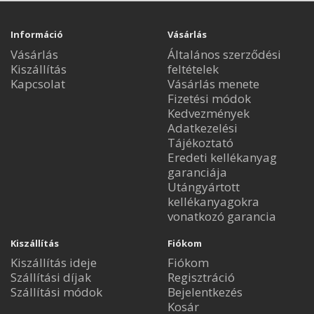
Információ
Vásárlás
Vásárlás
Általános szerződési
Kiszállítás
feltételek
Kapcsolat
Vásárlás menete
Fizetési módok
Kedvezmények
Adatkezelési
Tájékoztató
Eredeti kellékanyag
garanciája
Utángyártott
kellékanyagokra
vonatkozó garancia
Kiszállítás
Fiókom
Kiszállítás ideje
Fiókom
Szállítási díjak
Regisztráció
Szállítási módok
Bejelentkezés
Kosár