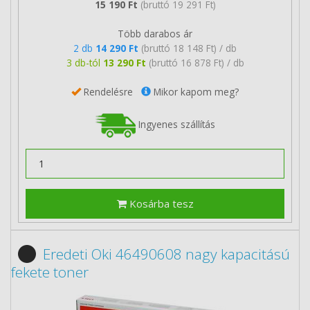
15 190 Ft
(bruttó 19 291 Ft)
Több darabos ár
2 db
14 290 Ft
(bruttó 18 148 Ft) / db
3 db-tól
13 290 Ft
(bruttó 16 878 Ft) / db
Rendelésre
Mikor kapom meg?
Ingyenes szállítás
Kosárba tesz
Eredeti Oki 46490608 nagy kapacitású
fekete toner