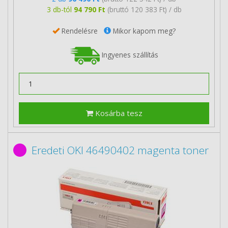
3 db-tól
94 790 Ft
(bruttó 120 383 Ft) / db
Rendelésre
Mikor kapom meg?
Ingyenes szállítás
Kosárba tesz
Eredeti OKI 46490402 magenta toner