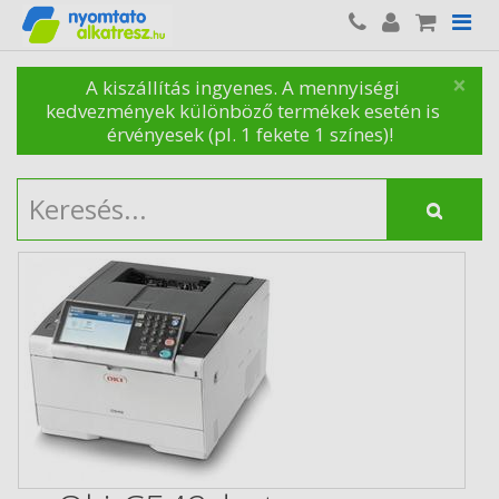
×
A kiszállítás ingyenes. A mennyiségi
kedvezmények különböző termékek esetén is
érvényesek (pl. 1 fekete 1 színes)!