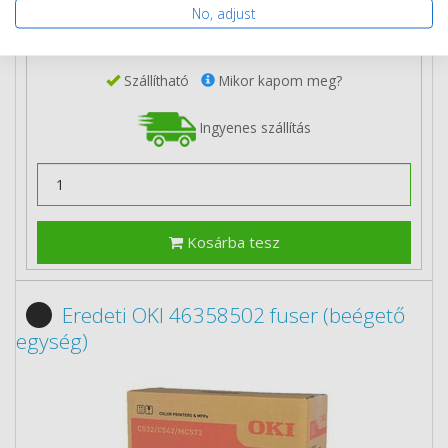
No, adjust
2 db
96 490 Ft
(bruttó 122 542 Ft) / db
3 db-tól
94 790 Ft
(bruttó 120 383 Ft) / db
Szállítható
Mikor kapom meg?
Ingyenes szállítás
Kosárba tesz
Eredeti OKI 46358502 fuser (beégető
egység)