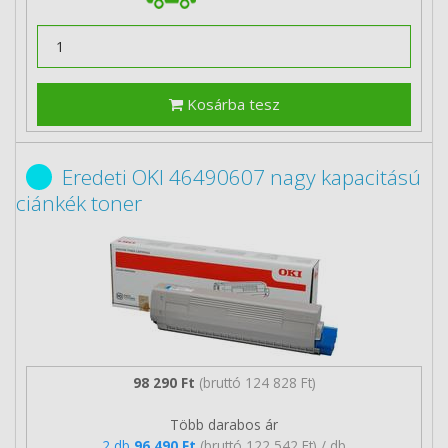
Kosárba tesz
Eredeti OKI 46490607 nagy kapacitású
ciánkék toner
98 290 Ft
(bruttó 124 828 Ft)
Több darabos ár
2 db
96 490 Ft
(bruttó 122 542 Ft) / db