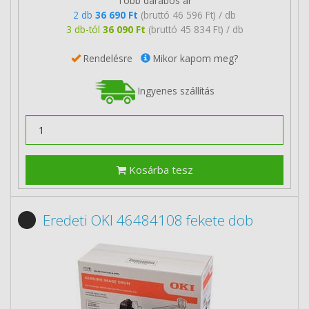
Több darabos ár
2 db
36 690 Ft
(bruttó 46 596 Ft) / db
3 db-tól
36 090 Ft
(bruttó 45 834 Ft) / db
Rendelésre
Mikor kapom meg?
Ingyenes szállítás
Kosárba tesz
Eredeti OKI 46484108 fekete dob