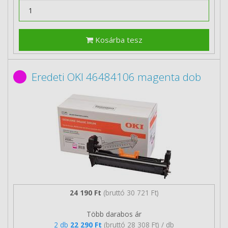
Kosárba tesz
Eredeti OKI 46484106 magenta dob
24 190 Ft
(bruttó 30 721 Ft)
Több darabos ár
2 db
22 290 Ft
(bruttó 28 308 Ft) / db