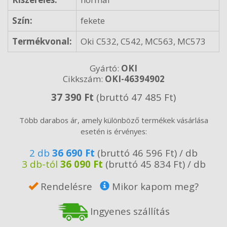
Szín:
fekete
Termékvonal:
Oki C532, C542, MC563, MC573
Gyártó:
OKI
Cikkszám:
OKI-46394902
37 390 Ft
(bruttó 47 485 Ft)
Több darabos ár, amely különböző termékek vásárlása
esetén is érvényes:
2 db
36 690 Ft
(bruttó 46 596 Ft) / db
3 db-tól
36 090 Ft
(bruttó 45 834 Ft) / db
Rendelésre
Mikor kapom meg?
Ingyenes szállítás