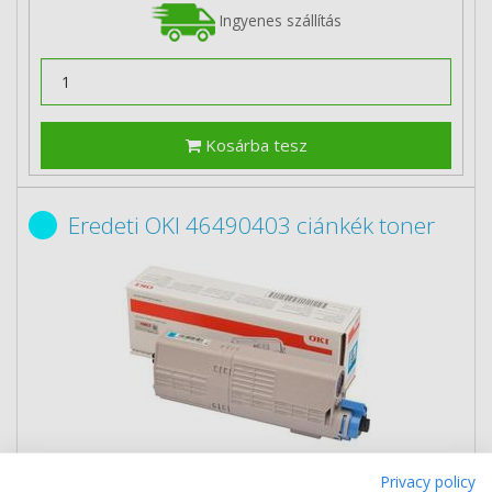
Ingyenes szállítás
Kosárba tesz
Eredeti OKI 46490403 ciánkék toner
31 290 Ft
(bruttó 39 738 Ft)
Privacy policy