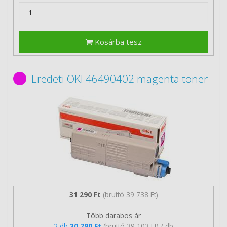
Kosárba tesz
Eredeti OKI 46490402 magenta toner
31 290 Ft
(bruttó 39 738 Ft)
Több darabos ár
2 db
30 790 Ft
(bruttó 39 103 Ft) / db