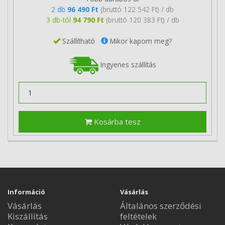
2 db
96 490 Ft
(bruttó 122 542 Ft) / db
3 db-tól
94 790 Ft
(bruttó 120 383 Ft) / db
Szállítható
Mikor kapom meg?
Ingyenes szállítás
Kosárba tesz
Információ
Vásárlás
Vásárlás
Általános szerződési
Kiszállítás
feltételek