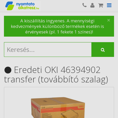
×
A kiszállítás ingyenes. A mennyiségi
kedvezmények különböző termékek esetén is
érvényesek (pl. 1 fekete 1 színes)!
Eredeti OKI 46394902
transfer (továbbító szalag)