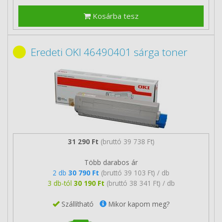
Kosárba tesz
Eredeti OKI 46490401 sárga toner
31 290 Ft
(bruttó 39 738 Ft)
Több darabos ár
2 db
30 790 Ft
(bruttó 39 103 Ft) / db
3 db-tól
30 190 Ft
(bruttó 38 341 Ft) / db
Szállítható
Mikor kapom meg?