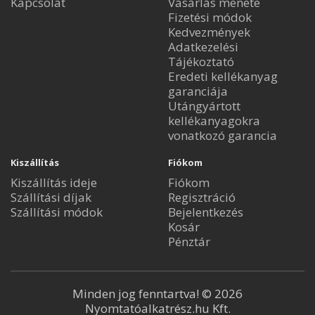
Kapcsolat
Vásárlás menete
Fizetési módok
Kedvezmények
Adatkezelési
Tájékoztató
Eredeti kellékanyag
garanciája
Utángyártott
kellékanyagokra
vonatkozó garancia
Kiszállítás
Fiókom
Kiszállítás ideje
Fiókom
Szállítási díjak
Regisztráció
Szállítási módok
Bejelentkezés
Kosár
Pénztár
Minden jog fenntartva! © 2026
Nyomtatóalkatrész.hu Kft.