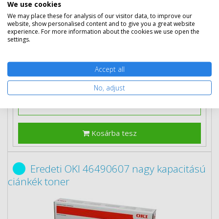
We use cookies
Több darabos ár
We may place these for analysis of our visitor data, to improve our
2 db
30 790 Ft
(bruttó 39 103 Ft) / db
website, show personalised content and to give you a great website
experience. For more information about the cookies we use open the
3 db-tól
30 190 Ft
(bruttó 38 341 Ft) / db
settings.
Szállítható
Mikor kapom meg?
Accept all
Ingyenes szállítás
No, adjust
Kosárba tesz
Eredeti OKI 46490607 nagy kapacitású
ciánkék toner