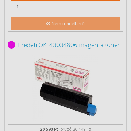
Nem rendelhető
Eredeti OKI 43034806 magenta toner
20 590 Ft
(bruttó 26 149 Ft)