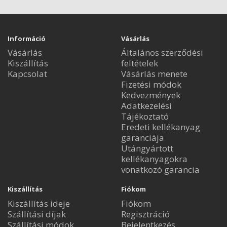
Információ
Vásárlás
Vásárlás
Általános szerződési
Kiszállítás
feltételek
Kapcsolat
Vásárlás menete
Fizetési módok
Kedvezmények
Adatkezelési
Tájékoztató
Eredeti kellékanyag
garanciája
Utángyártott
kellékanyagokra
vonatkozó garancia
Kiszállítás
Fiókom
Kiszállítás ideje
Fiókom
Szállítási díjak
Regisztráció
Szállítási módok
Bejelentkezés