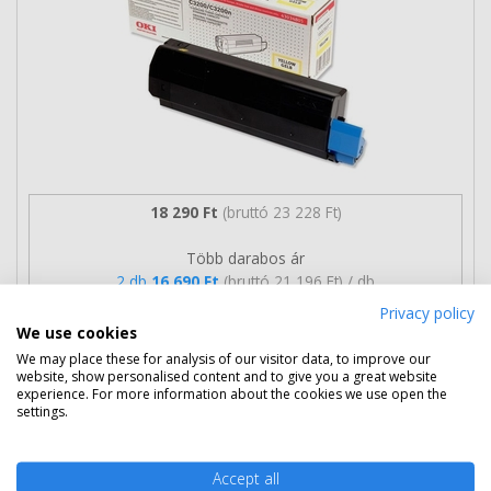
18 290 Ft
(bruttó 23 228 Ft)
Több darabos ár
2 db
16 690 Ft
(bruttó 21 196 Ft) / db
3 db-tól
16 390 Ft
(bruttó 20 815 Ft) / db
Privacy policy
We use cookies
Rendelésre
Mikor kapom meg?
We may place these for analysis of our visitor data, to improve our
website, show personalised content and to give you a great website
experience. For more information about the cookies we use open the
Ingyenes szállítás
settings.
Accept all