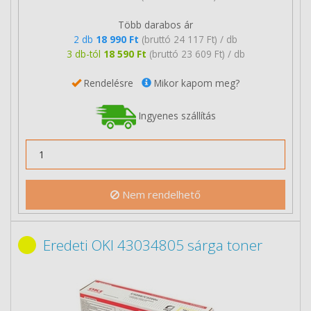
Több darabos ár
2 db
18 990 Ft
(bruttó 24 117 Ft) / db
3 db-tól
18 590 Ft
(bruttó 23 609 Ft) / db
Rendelésre
Mikor kapom meg?
Ingyenes szállítás
Nem rendelhető
Eredeti OKI 43034805 sárga toner