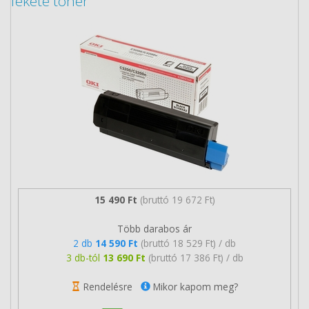
fekete toner
15 490 Ft
(bruttó 19 672 Ft)
Több darabos ár
2 db
14 590 Ft
(bruttó 18 529 Ft) / db
3 db-tól
13 690 Ft
(bruttó 17 386 Ft) / db
Rendelésre
Mikor kapom meg?