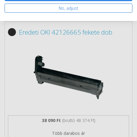
No, adjust
Nem rendelhető
Eredeti OKI 42126665 fekete dob
38 090 Ft
(bruttó 48 374 Ft)
Több darabos ár