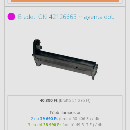
Eredeti OKI 42126663 magenta dob
40 390 Ft
(bruttó 51 295 Ft)
Több darabos ár
2 db
39 690 Ft
(bruttó 50 406 Ft) / db
3 db-tól
38 990 Ft
(bruttó 49 517 Ft) / db