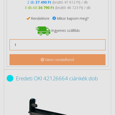
2 db
37 490 Ft
(bruttó 47 612 Ft) / db
3 db-tól
36 790 Ft
(bruttó 46 723 Ft) / db
Rendelésre
Mikor kapom meg?
Ingyenes szállítás
Nem rendelhető
Eredeti OKI 42126664 ciánkék dob