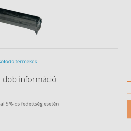
solódó termékek
e dob információ
M
al 5%-os fedettség esetén