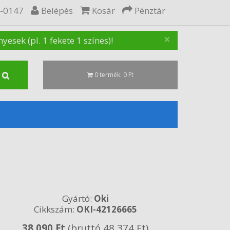
5-0147
Belépés
Kosár
Pénztár
×
sek (pl. 1 fekete 1 színes)!
0 termék: 0 Ft
Gyártó:
Oki
Cikkszám:
OKI-42126665
38 090 Ft
(bruttó 48 374 Ft)