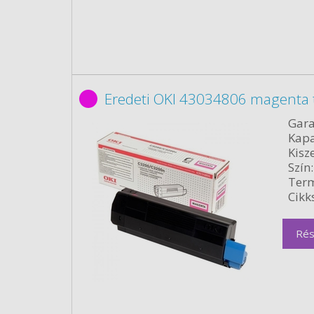
Eredeti OKI 43034806 magenta 
Gara
Kapa
Kisze
Szín:
Term
Cikk
Rés