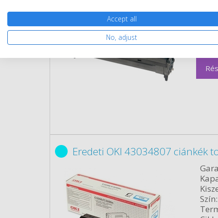
Kapa
Kisze
Accept all
Szín:
Term
No, adjust
Cikk
Rés
Eredeti OKI 43034807 ciánkék t
Gara
Kapa
Kisze
Szín:
Term