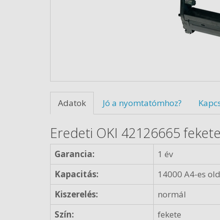
Adatok
Jó a nyomtatómhoz?
Kapc
Eredeti OKI 42126665 feket
Garancia:
1 év
Kapacitás:
14000 A4-es old
Kiszerelés:
normál
Szín:
fekete