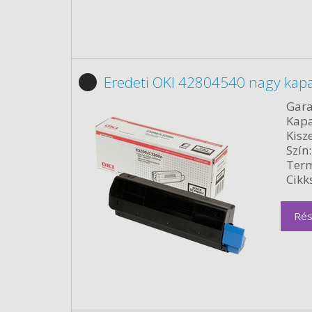
Eredeti OKI 42804540 nagy kapa
Gara
Kapa
Kisze
Szín:
Term
Cikk
Rés