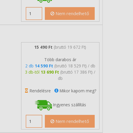
Nem rendelhető
15 490 Ft
(bruttó 19 672 Ft)
Több darabos ár
2 db
14 590 Ft
(bruttó 18 529 Ft) / db
3 db-tól
13 690 Ft
(bruttó 17 386 Ft) /
db
Rendelésre
Mikor kapom meg?
Ingyenes szállítás
Nem rendelhető