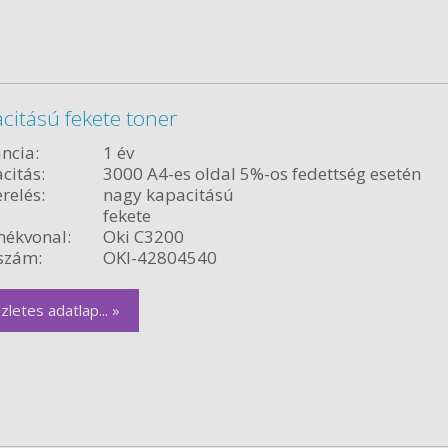
citású fekete toner
ncia:
1 év
citás:
3000 A4-es oldal 5%-os fedettség esetén
relés:
nagy kapacitású
fekete
ékvonal:
Oki C3200
szám:
OKI-42804540
zletes adatlap... »