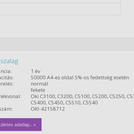
 szalag
ncia:
1 év
citás:
50000 A4-es oldal 5%-os fedettség esetén
relés:
normál
fekete
ékvonal:
Oki C3100, C3200, C5100, C5200, C5250, C5
C5400, C5450, C5510, C5540
szám:
OKI-42158712
zletes adatlap... »