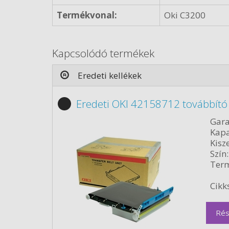
Termékvonal:
Oki C3200
Kapcsolódó termékek
Eredeti kellékek
Eredeti OKI 42158712 továbbító
Gara
Kapa
Kisze
Szín:
Term
Cikk
Rés