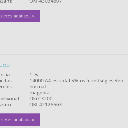
szám:
OKI-43034807
zletes adatlap... »
 dob
ncia:
1 év
citás:
14000 A4-es oldal 5%-os fedettség esetén
relés:
normál
magenta
ékvonal:
Oki C3200
szám:
OKI-42126663
zletes adatlap... »