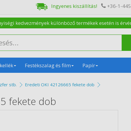
Ingyenes kiszállítás!
+36-1-44
nyiségi kedvezmények különböző termékek esetén is érvénye
kellék
Festékszalag és film
Papír
zfer stb.
Eredeti OKI 42126665 fekete dob
5 fekete dob