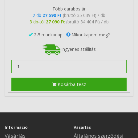
Több darabos ár
2 db
27 590 Ft
(bruttó 35 039 Ft) / db
3 db-tól
27 090 Ft
(bruttó 34 404 Ft) / db
2-5 munkanap
Mikor kapom meg?
Ingyenes szállítás
Kosárba tesz
Információ
Vásárlás
Vásárlás
Általános szerződési