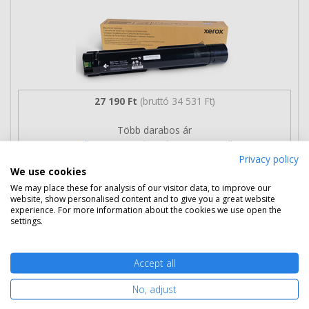
27 190 Ft
(bruttó 34 531 Ft)
Több darabos ár
2 db
25 290 Ft
(bruttó 32 118 Ft) / db
Privacy policy
3 db-tól
24 790 Ft
(bruttó 31 483 Ft) / db
We use cookies
2-5 munkanap
Mikor kapom meg?
We may place these for analysis of our visitor data, to improve our
website, show personalised content and to give you a great website
experience. For more information about the cookies we use open the
Ingyenes szállítás
settings.
Accept all
No, adjust
Kosárba tesz