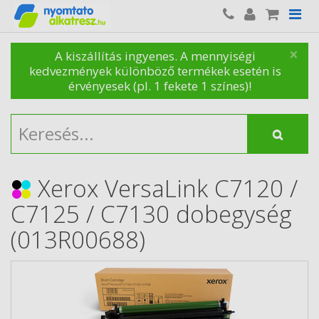
×
A kiszállítás ingyenes. A mennyiségi
kedvezmények különböző termékek esetén is
érvényesek (pl. 1 fekete 1 színes)!
Xerox VersaLink C7120 /
C7125 / C7130 dobegység
(013R00688)