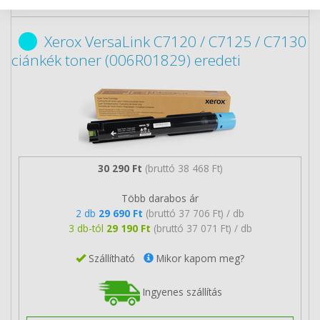
Xerox VersaLink C7120 / C7125 / C7130
ciánkék toner (006R01829) eredeti
30 290 Ft
(bruttó 38 468 Ft)
Több darabos ár
2 db
29 690 Ft
(bruttó 37 706 Ft) / db
3 db-tól
29 190 Ft
(bruttó 37 071 Ft) / db
Szállítható
Mikor kapom meg?
Ingyenes szállítás