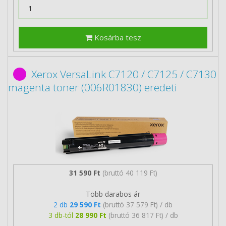
Kosárba tesz
Xerox VersaLink C7120 / C7125 / C7130
magenta toner (006R01830) eredeti
31 590 Ft
(bruttó 40 119 Ft)
Több darabos ár
2 db
29 590 Ft
(bruttó 37 579 Ft) / db
3 db-tól
28 990 Ft
(bruttó 36 817 Ft) / db