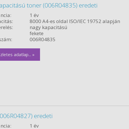
kapacitású toner (006R04835) eredeti
ncia:
1 év
citás:
8000 A4-es oldal ISO/IEC 19752 alapján
relés:
nagy kapacitású
fekete
szám:
006R04835
zletes adatlap... »
(006R04827) eredeti
ncia:
1 év