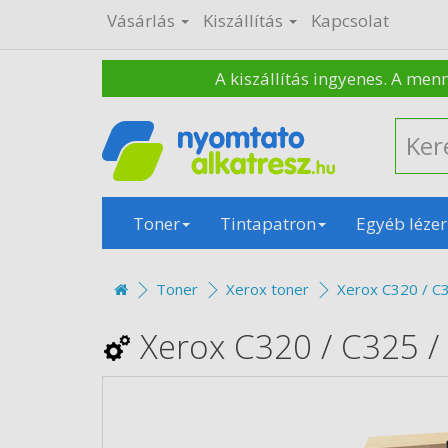
Vásárlás
Kiszállítás
Kapcsolat
A kiszállítás ingyenes. A men
Toner
Tintapatron
Egyéb lézer
Toner
Xerox toner
Xerox C320 / C3
Xerox C320 / C325 /