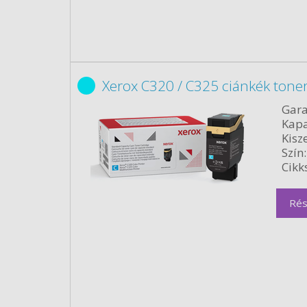
Xerox C320 / C325 ciánkék tone
Gara
Kapa
Kisze
Szín:
Cikk
Rés