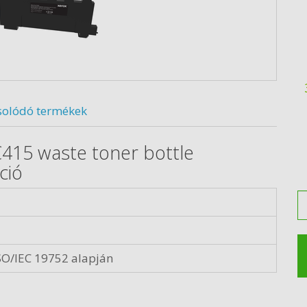
solódó termékek
C415 waste toner bottle
ció
M
SO/IEC 19752 alapján