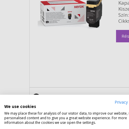
Kapa
Kisze
Szín:
Cikk
Rés
Xerox C410 / C415 fekete nagy 
Privacy 
We use cookies
Gara
Kapa
We may place these for analysis of our visitor data, to improve our website,
personalised content and to give you a great website experience. For more
Kisze
information about the cookies we use open the settings.
Szín: