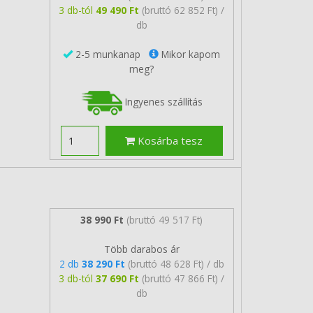
3 db-tól
49 490 Ft
(bruttó 62 852 Ft) /
db
2-5 munkanap
Mikor kapom
meg?
Ingyenes szállítás
Kosárba tesz
38 990 Ft
(bruttó 49 517 Ft)
Több darabos ár
2 db
38 290 Ft
(bruttó 48 628 Ft) / db
3 db-tól
37 690 Ft
(bruttó 47 866 Ft) /
db