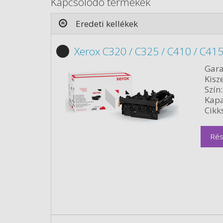
Kapcsolódó termékek
Eredeti kellékek
Xerox C320 / C325 / C410 / C415
Gara
Kisze
Szín:
Kapa
Cikk
Rés