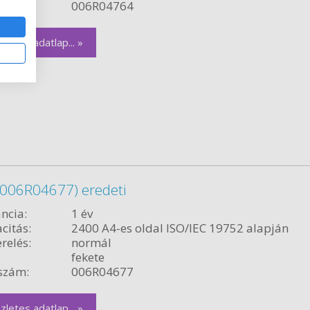
szám:
006R04764
zletes adatlap... »
(006R04677) eredeti
ncia:
1 év
citás:
2400 A4-es oldal ISO/IEC 19752 alapján
relés:
normál
fekete
szám:
006R04677
zletes adatlap... »