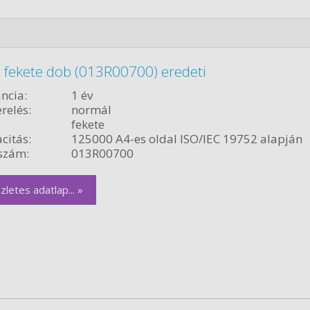
 fekete dob (013R00700) eredeti
ncia:
1 év
relés:
normál
fekete
citás:
125000 A4-es oldal ISO/IEC 19752 alapján
szám:
013R00700
zletes adatlap... »