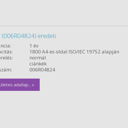
r (006R04824) eredeti
ncia:
1 év
citás:
1800 A4-es oldal ISO/IEC 19752 alapján
relés:
normál
ciánkék
szám:
006R04824
zletes adatlap... »