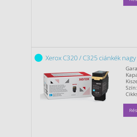
Xerox C320 / C325 ciánkék nagy
Gara
Kapa
Kisze
Szín:
Cikk
Rés