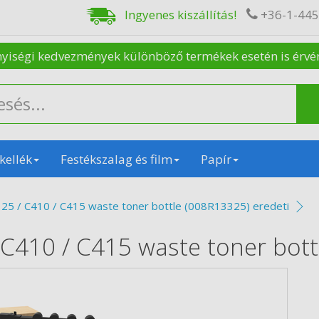
Ingyenes kiszállítás!
+36-1-44
nyiségi kedvezmények különböző termékek esetén is érvénye
kellék
Festékszalag és film
Papír
25 / C410 / C415 waste toner bottle (008R13325) eredeti
 C410 / C415 waste toner bott