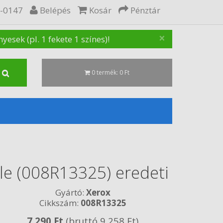
5-0147
Belépés
Kosár
Pénztár
×
sek (pl. 1 fekete 1 színes)!
0 termék: 0 Ft
le (008R13325) eredeti
Gyártó:
Xerox
Cikkszám:
008R13325
7 290 Ft
(bruttó 9 258 Ft)