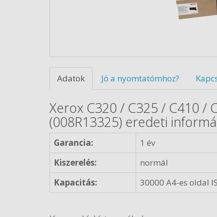
Adatok
Jó a nyomtatómhoz?
Kapc
Xerox C320 / C325 / C410 / 
(008R13325) eredeti informá
Garancia:
1 év
Kiszerelés:
normál
Kapacitás:
30000 A4-es oldal I