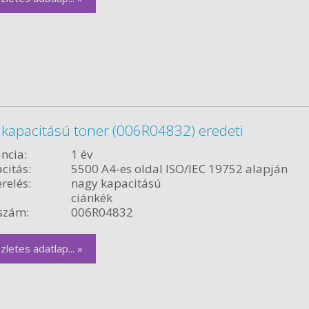
 kapacitású toner (006R04832) eredeti
ncia:
1 év
citás:
5500 A4-es oldal ISO/IEC 19752 alapján
relés:
nagy kapacitású
ciánkék
szám:
006R04832
zletes adatlap... »