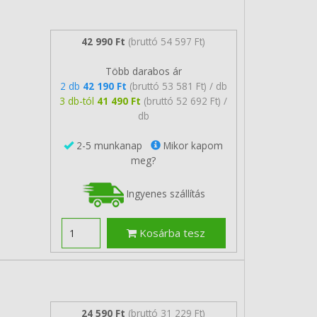
42 990 Ft
(bruttó 54 597 Ft)
Több darabos ár
2 db
42 190 Ft
(bruttó 53 581 Ft) / db
3 db-tól
41 490 Ft
(bruttó 52 692 Ft) /
db
2-5 munkanap
Mikor kapom
meg?
Ingyenes szállítás
Kosárba tesz
24 590 Ft
(bruttó 31 229 Ft)