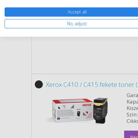
Cikk
Accept all
Rés
No, adjust
Xerox C410 / C415 fekete toner 
Gara
Kapa
Kisze
Szín:
Cikk
Rés