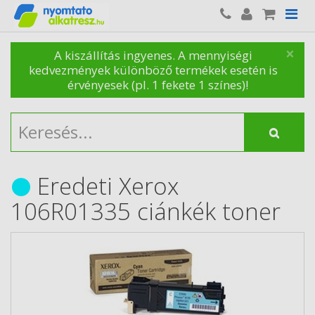
×
A kiszállítás ingyenes. A mennyiségi
kedvezmények különböző termékek esetén is
érvényesek (pl. 1 fekete 1 színes)!
Eredeti Xerox
106R01335 ciánkék toner