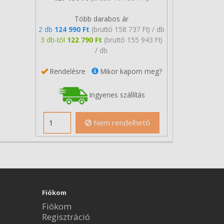
Több darabos ár
2 db
124 990 Ft
(bruttó 158 737 Ft) / db
3 db-tól
122 790 Ft
(bruttó 155 943 Ft)
/ db
Rendelésre
Mikor kapom meg?
Ingyenes szállítás
Nem rendelhető
Fiókom
Fiókom
Regisztráció