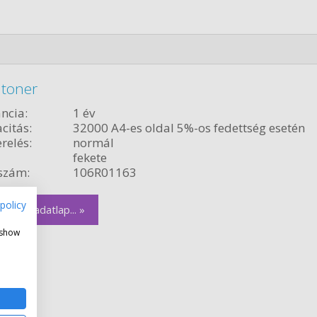
 toner
ncia:
1 év
citás:
32000 A4-es oldal 5%-os fedettség esetén
relés:
normál
fekete
szám:
106R01163
policy
zletes adatlap... »
 show