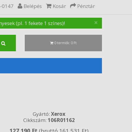
5-0147
Belépés
Kosár
Pénztár
×
sek (pl. 1 fekete 1 színes)!
0 termék: 0 Ft
Gyártó:
Xerox
Cikkszám:
106R01162
127 190 Ft
(bruttó 161 531 Ft)