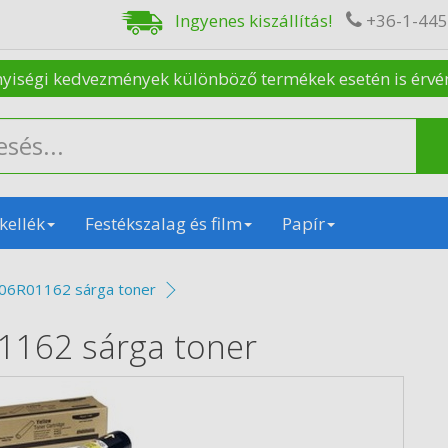
Ingyenes kiszállítás!
+36-1-44
nyiségi kedvezmények különböző termékek esetén is érvénye
kellék
Festékszalag és film
Papír
106R01162 sárga toner
1162 sárga toner