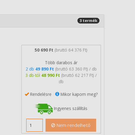
3 termék
50 690 Ft
(bruttó 64 376 Ft)
Több darabos ár
2 db
49 890 Ft
(bruttó 63 360 Ft) / db
3 db-tól
48 990 Ft
(bruttó 62 217 Ft) /
db
Rendelésre
Mikor kapom meg?
Ingyenes szállítás
Nem rendelhető