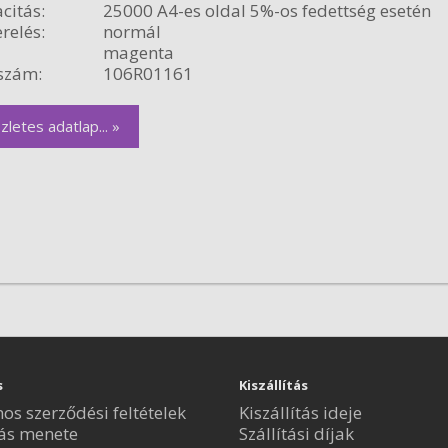
citás:
25000 A4-es oldal 5%-os fedettség esetén
relés:
normál
magenta
szám:
106R01161
zletes adatlap... »
s
Kiszállítás
nos szerződési feltételek
Kiszállítás ideje
ás menete
Szállítási díjak