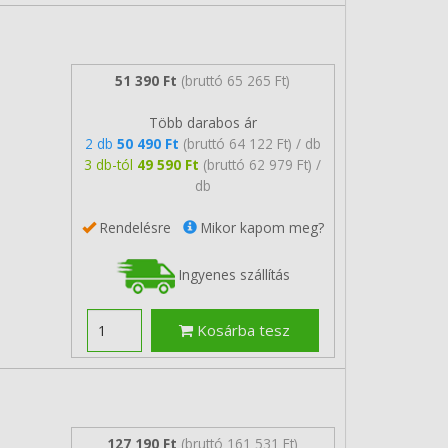
51 390 Ft
(bruttó 65 265 Ft)
Több darabos ár
2 db
50 490 Ft
(bruttó 64 122 Ft) / db
3 db-tól
49 590 Ft
(bruttó 62 979 Ft) /
db
Rendelésre
Mikor kapom meg?
Ingyenes szállítás
Kosárba tesz
127 190 Ft
(bruttó 161 531 Ft)