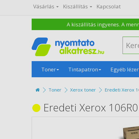
Vásárlás
Kiszállítás
Kapcsolat
A kiszállítás ingyenes. A men
Toner
Tintapatron
Egyéb lézer
Toner
Xerox toner
Eredeti Xerox 
Eredeti Xerox 106R0