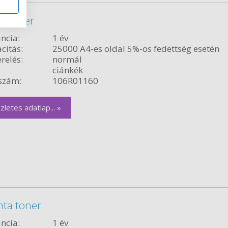
k toner
ncia:
1 év
citás:
25000 A4-es oldal 5%-os fedettség esetén
relés:
normál
ciánkék
szám:
106R01160
zletes adatlap... »
ta toner
ncia:
1 év