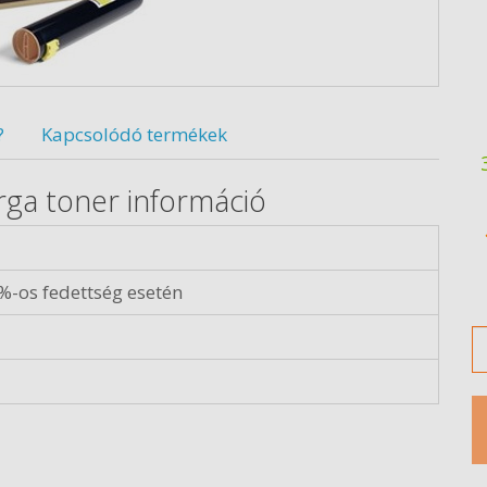
?
Kapcsolódó termékek
rga toner információ
%-os fedettség esetén
M