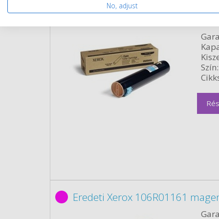
No, adjust
Eredeti Xerox 106R01160 ciánké
Gara
Kapa
Kisze
Szín:
Cikk
Rés
Eredeti Xerox 106R01161 magen
Gara