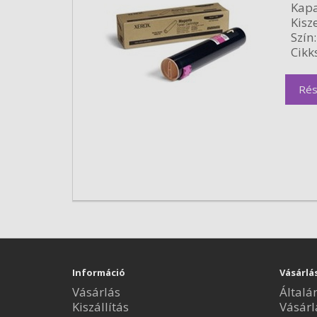
Kapa
Kisze
Szín:
Cikk
Rés
Információ
Vásárlá
Vásárlás
Általá
Kiszállítás
Vásárl