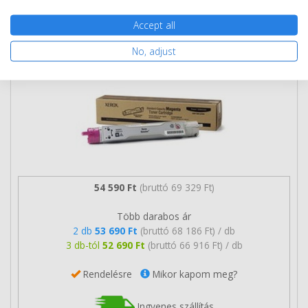
Accept all
Eredeti Xerox 106R01074 magenta
toner
No, adjust
54 590 Ft
(bruttó 69 329 Ft)
Több darabos ár
2 db
53 690 Ft
(bruttó 68 186 Ft) / db
3 db-tól
52 690 Ft
(bruttó 66 916 Ft) / db
Rendelésre
Mikor kapom meg?
Ingyenes szállítás