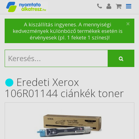
×
A kiszállítás ingyenes. A mennyiségi
kedvezmények különböző termékek esetén is
érvényesek (pl. 1 fekete 1 színes)!
Eredeti Xerox
106R01144 ciánkék toner