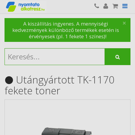
×
A kiszállítás ingyenes. A mennyiségi
kedvezmények különböző termékek esetén is
érvényesek (pl. 1 fekete 1 színes)!
Utángyártott TK-1170
fekete toner