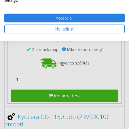
settings.
29 690 Ft
(bruttó 37 706 Ft)
Accept all
Több darabos ár
No, adjust
2 db
27 690 Ft
(bruttó 35 166 Ft) / db
3 db-tól
27 190 Ft
(bruttó 34 531 Ft) / db
2-5 munkanap
Mikor kapom meg?
Ingyenes szállítás
Kosárba tesz
Kyocera DK-1150 dob (2RV93010)
eredeti