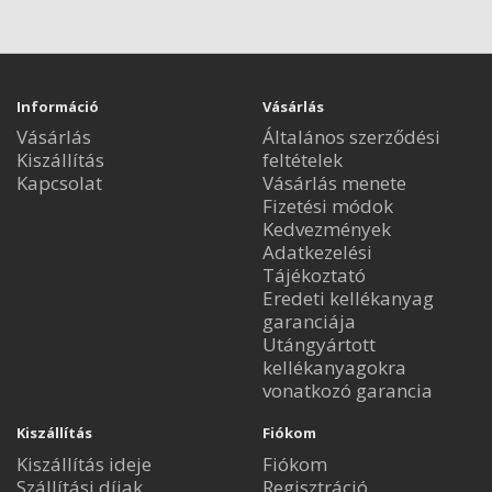
Információ
Vásárlás
Vásárlás
Általános szerződési
Kiszállítás
feltételek
Kapcsolat
Vásárlás menete
Fizetési módok
Kedvezmények
Adatkezelési
Tájékoztató
Eredeti kellékanyag
garanciája
Utángyártott
kellékanyagokra
vonatkozó garancia
Kiszállítás
Fiókom
Kiszállítás ideje
Fiókom
Szállítási díjak
Regisztráció