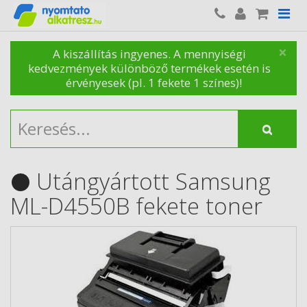
×
A kiszállítás ingyenes. A mennyiségi
kedvezmények különböző termékek esetén is
érvényesek (pl. 1 fekete 1 színes)!
Utángyártott Samsung
ML-D4550B fekete toner