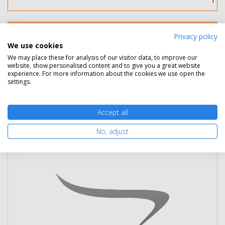
Nem rendelhető
Privacy policy
We use cookies
We may place these for analysis of our visitor data, to improve our
website, show personalised content and to give you a great website
experience. For more information about the cookies we use open the
Kapcsolódó termékek
settings.
Eredeti kellékek
1 termék
Accept all
Eredeti Samsung ML-D4550B fekete
No, adjust
toner