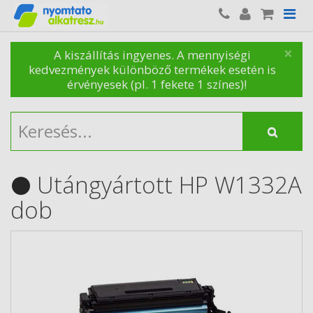
×
A kiszállítás ingyenes. A mennyiségi
kedvezmények különböző termékek esetén is
érvényesek (pl. 1 fekete 1 színes)!
Utángyártott HP W1332A
dob