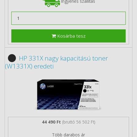
Ingyenes szállítás
Kosárba tesz
HP 331X nagy kapacitású toner
(W1331X) eredeti
44 490 Ft
(bruttó 56 502 Ft)
Több darabos ár