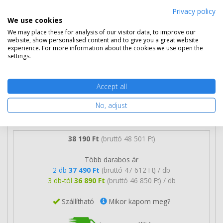
Privacy policy
Eredeti kellékek
We use cookies
3 termék
We may place these for analysis of our visitor data, to improve our
website, show personalised content and to give you a great website
HP 331A toner (W1331A) eredeti
experience. For more information about the cookies we use open the
settings.
Accept all
No, adjust
38 190 Ft
(bruttó 48 501 Ft)
Több darabos ár
2 db
37 490 Ft
(bruttó 47 612 Ft) / db
3 db-tól
36 890 Ft
(bruttó 46 850 Ft) / db
Szállítható
Mikor kapom meg?