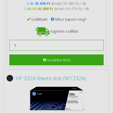
2 db
43 690 Ft
(bruttó 55 486 Ft) / db
3 db-tól
42 890 Ft
(bruttó 54 470 Ft) / db
Szállítható
Mikor kapom meg?
Ingyenes szállítás
Kosárba tesz
HP 332A fekete dob (W1332A)