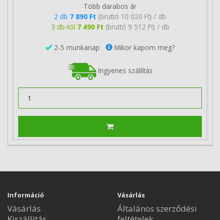
Több darabos ár
2 db
7 890 Ft
(bruttó 10 020 Ft) / db
3 db-tól
7 490 Ft
(bruttó 9 512 Ft) / db
2-5 munkanap
Mikor kapom meg?
Ingyenes szállítás
Információ
Vásárlás
Vásárlás
Általános szerződési
Kiszállítás
feltételek