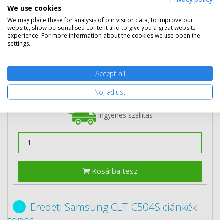
We use cookies
We may place these for analysis of our visitor data, to improve our
website, show personalised content and to give you a great website
31 890 Ft
(bruttó 40 500 Ft)
experience. For more information about the cookies we use open the
settings.
Több darabos ár
2 db
31 290 Ft
(bruttó 39 738 Ft) / db
3 db-tól
30 790 Ft
(bruttó 39 103 Ft) / db
Accept all
No, adjust
2-5 munkanap
Mikor kapom meg?
Ingyenes szállítás
Kosárba tesz
Eredeti Samsung CLT-C504S ciánkék
toner