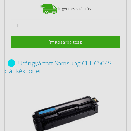
Ingyenes szállítás
Kosárba tesz
Utángyártott Samsung CLT-C504S
ciánkék toner