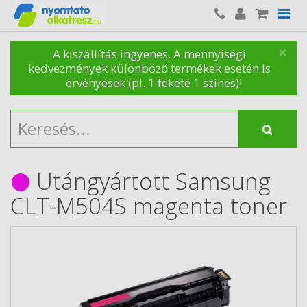
×
A kiszállítás ingyenes. A mennyiségi
kedvezmények különböző termékek esetén is
érvényesek (pl. 1 fekete 1 színes)!
Utángyártott Samsung
CLT-M504S magenta toner