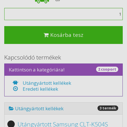
Mennyiség
Kosárba tesz
Kapcsolódó termékek
Kattintson a kategóriára!
2 csoport
Utángyártott kellékek
Eredeti kellékek
Utángyártott kellékek
3 termék
Utángyártott Samsung CLT-K504S