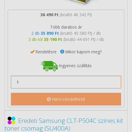
36 490 Ft
(bruttó 46 342 Ft)
Több darabos ár
2 db
35 890 Ft
(bruttó 45 580 Ft) / db
3 db-tól
35 190 Ft
(bruttó 44 691 Ft) / db
Rendelésre
Mikor kapom meg?
Ingyenes szállítás
Nem rendelhető
Eredeti Samsung CLT-P504C színes kit
toner csomag (SU400A)