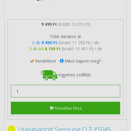
9 490 Ft
(bruttó 12 052 Ft)
Több darabos ár
2 db
8 890 Ft
(bruttó 11 290 Ft) / db
3 db-tól
8 190 Ft
(bruttó 10 401 Ft) / db
Rendelésre
Mikor kapom meg?
Ingyenes szállítás
Kosárba tesz
Utángyártott Samsung CLT-Y504S