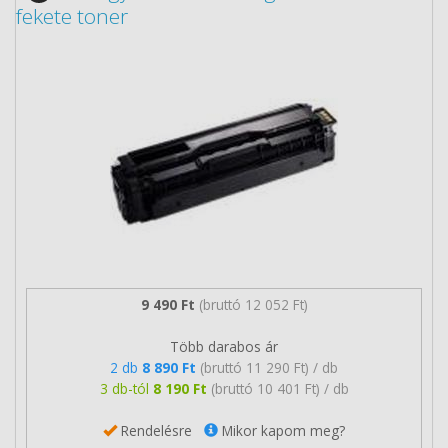
fekete toner
9 490 Ft
(bruttó 12 052 Ft)
Több darabos ár
2 db
8 890 Ft
(bruttó 11 290 Ft) / db
3 db-tól
8 190 Ft
(bruttó 10 401 Ft) / db
Rendelésre
Mikor kapom meg?