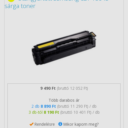
sárga toner
9 490 Ft
(bruttó 12 052 Ft)
Több darabos ár
2 db
8 890 Ft
(bruttó 11 290 Ft) / db
3 db-tól
8 190 Ft
(bruttó 10 401 Ft) / db
Rendelésre
Mikor kapom meg?