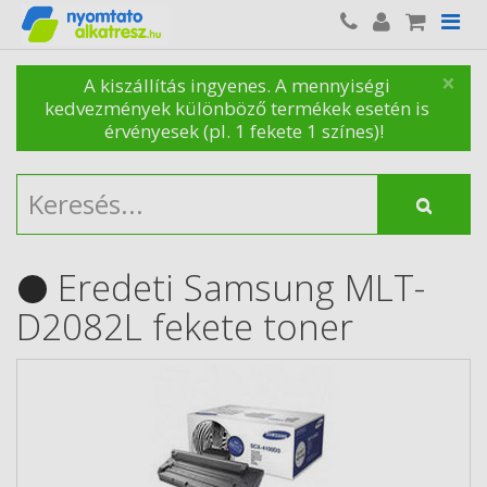
×
A kiszállítás ingyenes. A mennyiségi
kedvezmények különböző termékek esetén is
érvényesek (pl. 1 fekete 1 színes)!
Eredeti Samsung MLT-
D2082L fekete toner