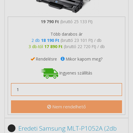
19 790 Ft
(bruttó 25 133 Ft)
Több darabos ár
2 db
18 190 Ft
(bruttó 23 101 Ft) / db
3 db-tól
17 890 Ft
(bruttó 22 720 Ft) / db
Rendelésre
Mikor kapom meg?
Ingyenes szállítás
Nem rendelhető
Eredeti Samsung MLT-P1052A (2db