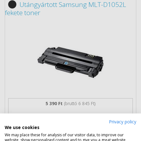
Utángyártott Samsung MLT-D1052L
fekete toner
5 390 Ft
(bruttó 6 845 Ft)
Több darabos ár
Privacy policy
2 db
3 990 Ft
(bruttó 5 067 Ft) / db
We use cookies
3 db-tól
3 590 Ft
(bruttó 4 559 Ft) / db
We may place these for analysis of our visitor data, to improve our
website, show personalised content and to give you a great website