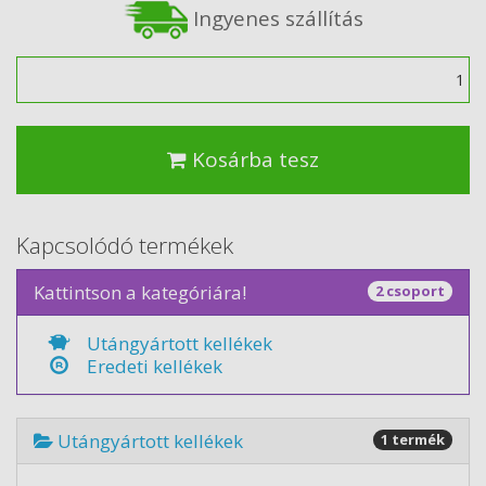
Ingyenes szállítás
Mennyiség
Kosárba tesz
Kapcsolódó termékek
Kattintson a kategóriára!
2 csoport
Utángyártott kellékek
Eredeti kellékek
Utángyártott kellékek
1 termék