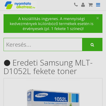
×
A kiszállítás ingyenes. A mennyiségi
kedvezmények különböző termékek esetén is
érvényesek (pl. 1 fekete 1 színes)!
Eredeti Samsung MLT-
D1052L fekete toner