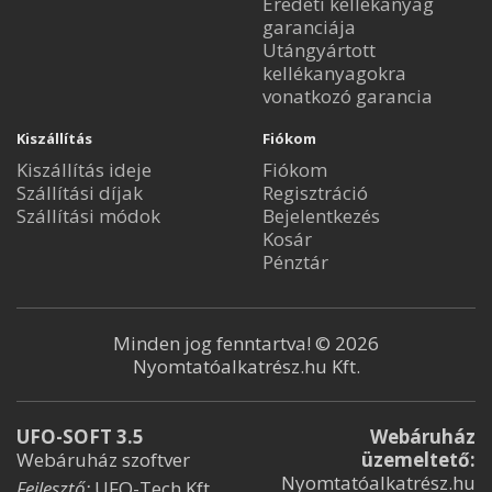
Eredeti kellékanyag
garanciája
Utángyártott
kellékanyagokra
vonatkozó garancia
Kiszállítás
Fiókom
Kiszállítás ideje
Fiókom
Szállítási díjak
Regisztráció
Szállítási módok
Bejelentkezés
Kosár
Pénztár
Minden jog fenntartva! © 2026
Nyomtatóalkatrész.hu Kft.
UFO-SOFT 3.5
Webáruház
Webáruház szoftver
üzemeltető:
Nyomtatóalkatrész.hu
Fejlesztő:
UFO-Tech Kft.