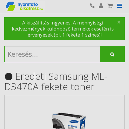
×
A kiszállítás ingyenes. A mennyiségi
kedvezmények különböző termékek esetén is
érvényesek (pl. 1 fekete 1 színes)!
Eredeti Samsung ML-
D3470A fekete toner