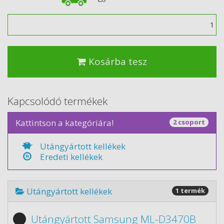
Mennyiség
Kosárba tesz
Kapcsolódó termékek
Kattintson a kategóriára!
2 csoport
Utángyártott kellékek
Eredeti kellékek
Utángyártott kellékek
1 termék
Utángyártott Samsung ML-D3470B