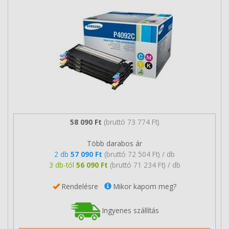
58 090 Ft
(bruttó 73 774 Ft)
Több darabos ár
2 db
57 090 Ft
(bruttó 72 504 Ft) / db
3 db-tól
56 090 Ft
(bruttó 71 234 Ft) / db
Rendelésre
Mikor kapom meg?
Ingyenes szállítás