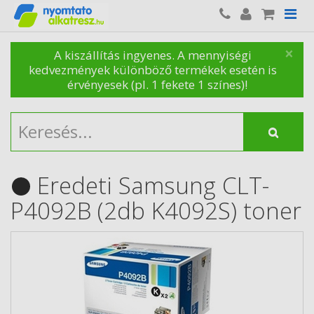
×
A kiszállítás ingyenes. A mennyiségi
kedvezmények különböző termékek esetén is
érvényesek (pl. 1 fekete 1 színes)!
Eredeti Samsung CLT-
P4092B (2db K4092S) toner