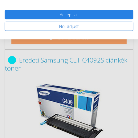
Ingyenes szállítás
Accept all
No, adjust
Nem rendelhető
Eredeti Samsung CLT-C4092S ciánkék
toner