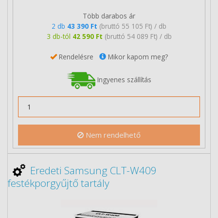
Több darabos ár
2 db
43 390 Ft
(bruttó 55 105 Ft) / db
3 db-tól
42 590 Ft
(bruttó 54 089 Ft) / db
Rendelésre
Mikor kapom meg?
Ingyenes szállítás
Nem rendelhető
Eredeti Samsung CLT-W409
festékporgyűjtő tartály