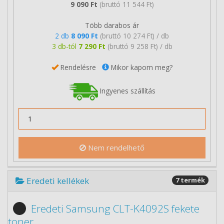
9 090 Ft
(bruttó 11 544 Ft)
Több darabos ár
2 db
8 090 Ft
(bruttó 10 274 Ft) / db
3 db-tól
7 290 Ft
(bruttó 9 258 Ft) / db
Rendelésre
Mikor kapom meg?
Ingyenes szállítás
Nem rendelhető
Eredeti kellékek
7 termék
Eredeti Samsung CLT-K4092S fekete
toner