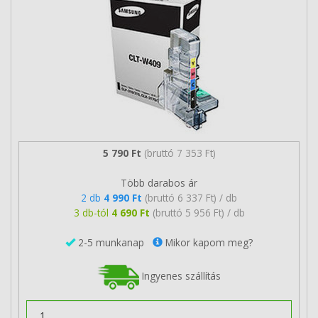
5 790 Ft
(bruttó 7 353 Ft)
Több darabos ár
2 db
4 990 Ft
(bruttó 6 337 Ft) / db
3 db-tól
4 690 Ft
(bruttó 5 956 Ft) / db
2-5 munkanap
Mikor kapom meg?
Ingyenes szállítás