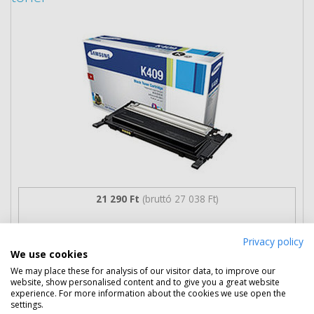
21 290 Ft
(bruttó 27 038 Ft)
Több darabos ár
Privacy policy
2 db
19 390 Ft
(bruttó 24 625 Ft) / db
We use cookies
3 db-tól
19 090 Ft
(bruttó 24 244 Ft) / db
We may place these for analysis of our visitor data, to improve our
website, show personalised content and to give you a great website
Rendelésre
Mikor kapom meg?
experience. For more information about the cookies we use open the
settings.