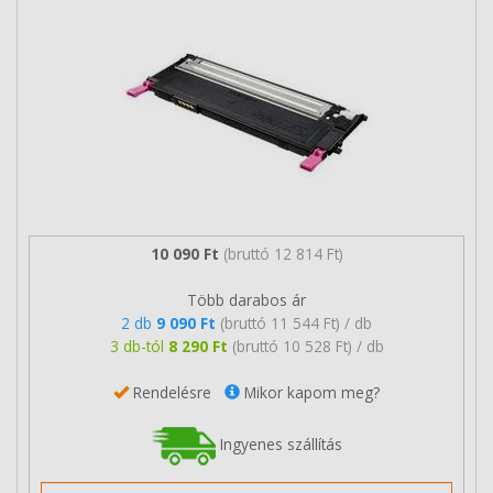
10 090 Ft
(bruttó 12 814 Ft)
Több darabos ár
2 db
9 090 Ft
(bruttó 11 544 Ft) / db
3 db-tól
8 290 Ft
(bruttó 10 528 Ft) / db
Rendelésre
Mikor kapom meg?
Ingyenes szállítás