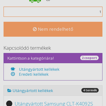
Mennyiség
Nem rendelhető
Kapcsolódó termékek
Kattintson a kategóriára!
2 csoport
Utángyártott kellékek
Eredeti kellékek
Utángyártott kellékek
4 termék
Utángyártott Samsung CLT-K4092S