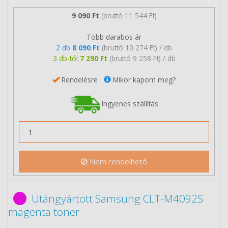
9 090 Ft
(bruttó 11 544 Ft)
Több darabos ár
2 db
8 090 Ft
(bruttó 10 274 Ft) / db
3 db-tól
7 290 Ft
(bruttó 9 258 Ft) / db
Rendelésre
Mikor kapom meg?
Ingyenes szállítás
Nem rendelhető
Utángyártott Samsung CLT-M4092S
magenta toner