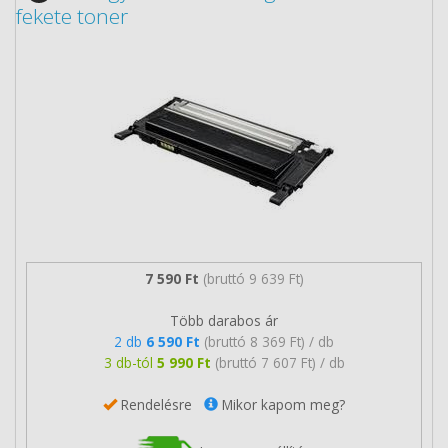
fekete toner
7 590 Ft
(bruttó 9 639 Ft)
Több darabos ár
2 db
6 590 Ft
(bruttó 8 369 Ft) / db
3 db-tól
5 990 Ft
(bruttó 7 607 Ft) / db
Rendelésre
Mikor kapom meg?