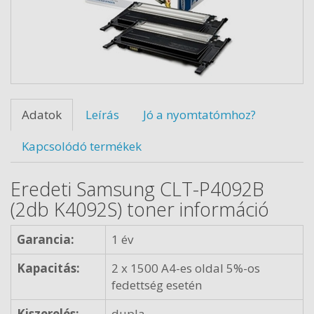
Adatok
Leírás
Jó a nyomtatómhoz?
Kapcsolódó termékek
Eredeti Samsung CLT-P4092B
(2db K4092S) toner információ
Garancia:
1 év
Kapacitás:
2 x 1500 A4-es oldal 5%-os
fedettség esetén
Kiszerelés:
dupla