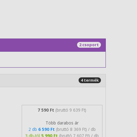
2 csoport
4 termék
7 590 Ft
(bruttó 9 639 Ft)
Több darabos ár
2 db
6 590 Ft
(bruttó 8 369 Ft) / db
3 db-tól
5 990 Ft
(bruttó 7 607 Ft) / db