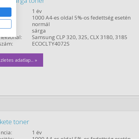
2S sárga toner
ncia:
1 év
citás:
1000 A4-es oldal 5%-os fedettség esetén
relés:
normál
sárga
ékvonal:
Samsung CLP 320, 325, CLX 3180, 3185
szám:
ECOCLTY4072S
zletes adatlap... »
kete toner
ncia:
1 év
citás:
1000 A4-es oldal 5%-os fedettség esetén