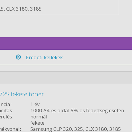
5, CLX 3180, 3185
Eredeti kellékek
2S fekete toner
ncia:
1 év
citás:
1000 A4-es oldal 5%-os fedettség esetén
relés:
normál
fekete
ékvonal:
Samsung CLP 320, 325, CLX 3180, 3185