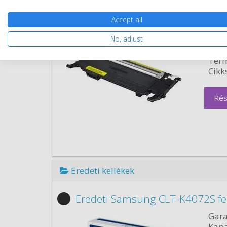
Utángyártott Samsung CLT-Y407
Gara
Accept all
Kapa
Kisze
No, adjust
Szín:
Term
Cikk
Rés
Eredeti kellékek
Eredeti Samsung CLT-K4072S fe
Gara
Kapa