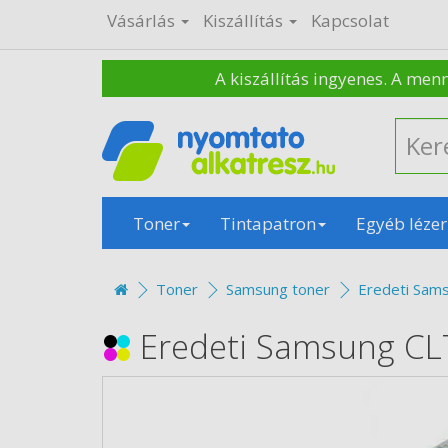
Vásárlás
Kiszállítás
Kapcsolat
A kiszállítás ingyenes. A men
Toner
Tintapatron
Egyéb lézer
Toner
Samsung toner
Eredeti Sams
Eredeti Samsung CLT