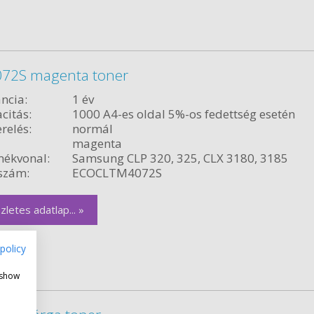
072S magenta toner
ncia:
1 év
citás:
1000 A4-es oldal 5%-os fedettség esetén
relés:
normál
magenta
ékvonal:
Samsung CLP 320, 325, CLX 3180, 3185
szám:
ECOCLTM4072S
zletes adatlap... »
policy
 show