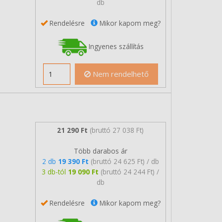
db
Rendelésre
Mikor kapom meg?
Ingyenes szállítás
Nem rendelhető
21 290 Ft
(bruttó 27 038 Ft)
Több darabos ár
2 db
19 390 Ft
(bruttó 24 625 Ft) / db
3 db-tól
19 090 Ft
(bruttó 24 244 Ft) /
db
Rendelésre
Mikor kapom meg?