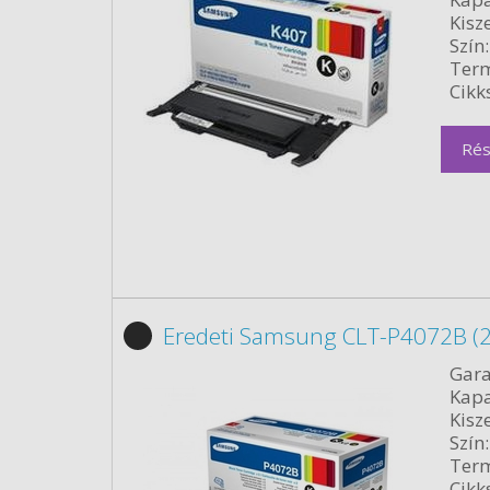
Kisze
Szín:
Term
Cikk
Rés
Eredeti Samsung CLT-P4072B (2
Gara
Kapa
Kisze
Szín:
Term
Cikk