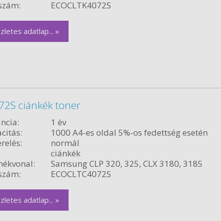
szám:
ECOCLTK4072S
zletes adatlap... »
2S ciánkék toner
ncia:
1 év
citás:
1000 A4-es oldal 5%-os fedettség esetén
relés:
normál
ciánkék
ékvonal:
Samsung CLP 320, 325, CLX 3180, 3185
szám:
ECOCLTC4072S
zletes adatlap... »