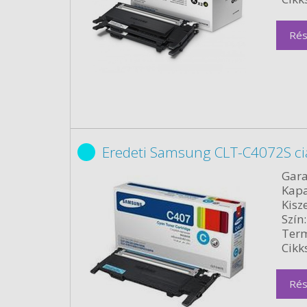
Rés
Eredeti Samsung CLT-C4072S ci
Gara
Kapa
Kisze
Szín:
Term
Cikk
Rés