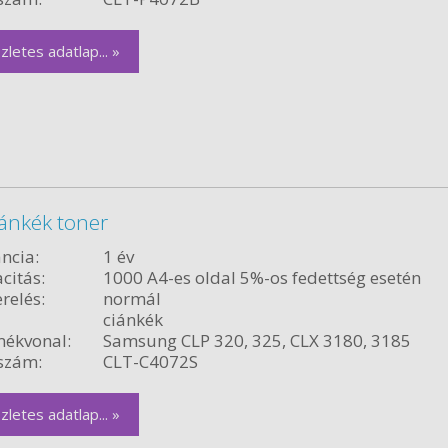
zletes adatlap... »
ánkék toner
ncia:
1 év
citás:
1000 A4-es oldal 5%-os fedettség esetén
relés:
normál
ciánkék
ékvonal:
Samsung CLP 320, 325, CLX 3180, 3185
szám:
CLT-C4072S
zletes adatlap... »