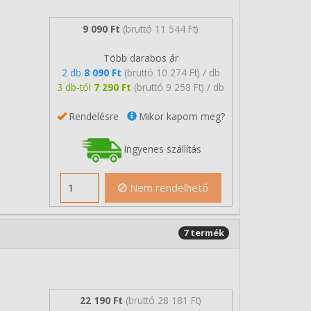
9 090 Ft
(bruttó 11 544 Ft)
Több darabos ár
2 db
8 090 Ft
(bruttó 10 274 Ft) / db
3 db-tól
7 290 Ft
(bruttó 9 258 Ft) / db
Rendelésre
Mikor kapom meg?
Ingyenes szállítás
Nem rendelhető
7 termék
22 190 Ft
(bruttó 28 181 Ft)