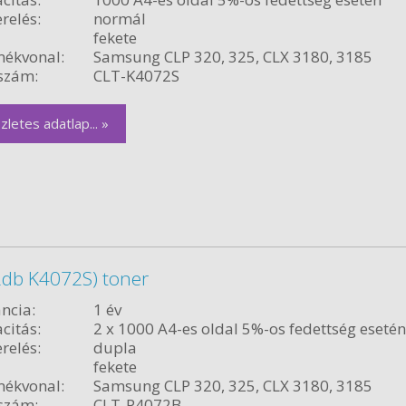
relés:
normál
fekete
ékvonal:
Samsung CLP 320, 325, CLX 3180, 3185
szám:
CLT-K4072S
zletes adatlap... »
db K4072S) toner
ncia:
1 év
citás:
2 x 1000 A4-es oldal 5%-os fedettség esetén
relés:
dupla
fekete
ékvonal:
Samsung CLP 320, 325, CLX 3180, 3185
szám:
CLT-P4072B