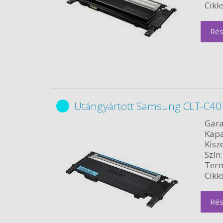
Cikk
Rés
Utángyártott Samsung CLT-C407
Gara
Kapa
Kisze
Szín:
Term
Cikk
Rés