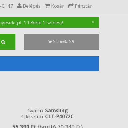
5-0147
Belépés
Kosár
Pénztár
×
sek (pl. 1 fekete 1 színes)!
0 termék: 0 Ft
Gyártó:
Samsung
Cikkszám:
CLT-P4072C
55 390 Ft
(bruttó 70 345 Ft)