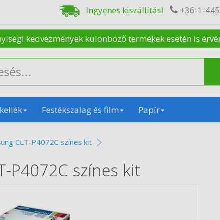
Ingyenes kiszállítás!
+36-1-44
nyiségi kedvezmények különböző termékek esetén is érvénye
kellék
Festékszalag és film
Papír
ung CLT-P4072C színes kit
-P4072C színes kit