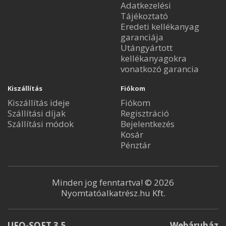
Adatkezelési
Tájékoztató
Eredeti kellékanyag
garanciája
Utángyártott
kellékanyagokra
vonatkozó garancia
Kiszállítás
Fiókom
Kiszállítás ideje
Fiókom
Szállítási díjak
Regisztráció
Szállítási módok
Bejelentkezés
Kosár
Pénztár
Minden jog fenntartva! © 2026
Nyomtatóalkatrész.hu Kft.
UFO-SOFT 3.5
Webáruház