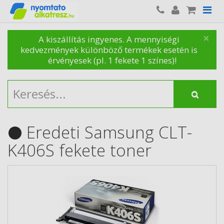
×
A kiszállítás ingyenes. A mennyiségi
kedvezmények különböző termékek esetén is
érvényesek (pl. 1 fekete 1 színes)!
Eredeti Samsung CLT-
K406S fekete toner