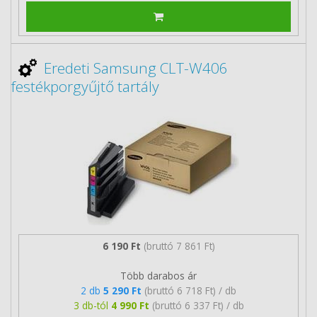
Eredeti Samsung CLT-W406
festékporgyűjtő tartály
6 190 Ft
(bruttó 7 861 Ft)
Több darabos ár
2 db
5 290 Ft
(bruttó 6 718 Ft) / db
3 db-tól
4 990 Ft
(bruttó 6 337 Ft) / db