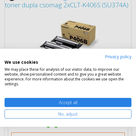
toner dupla csomag 2xCLT-K406S (SU374A)
Privacy policy
We use cookies
34 890 Ft
(bruttó 44 310 Ft)
We may place these for analysis of our visitor data, to improve our
website, show personalised content and to give you a great website
experience. For more information about the cookies we use open the
Több darabos ár
settings.
2 db
34 290 Ft
(bruttó 43 548 Ft) / db
3 db-tól
33 690 Ft
(bruttó 42 786 Ft) / db
Accept all
Rendelésre
Mikor kapom meg?
No, adjust
Ingyenes szállítás