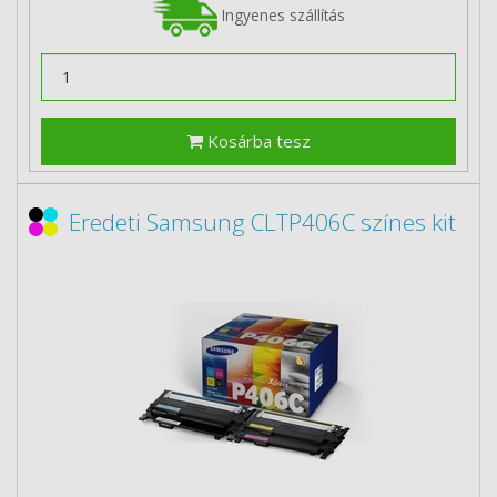
Ingyenes szállítás
Kosárba tesz
Eredeti Samsung CLTP406C színes kit