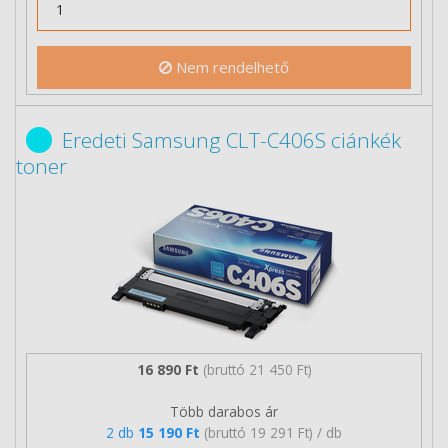
Nem rendelhető
Eredeti Samsung CLT-C406S ciánkék
toner
16 890 Ft
(bruttó 21 450 Ft)
Több darabos ár
2 db
15 190 Ft
(bruttó 19 291 Ft) / db