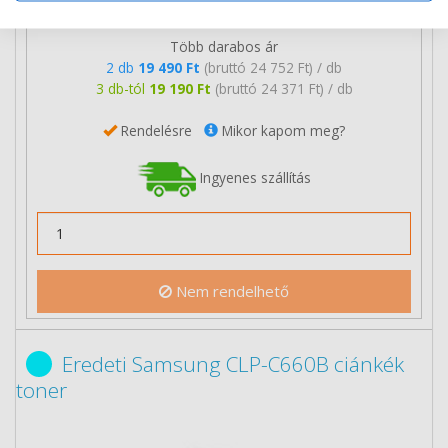
21 190 Ft
(bruttó 26 911 Ft)
Több darabos ár
2 db
19 490 Ft
(bruttó 24 752 Ft) / db
3 db-tól
19 190 Ft
(bruttó 24 371 Ft) / db
Rendelésre
Mikor kapom meg?
Ingyenes szállítás
Nem rendelhető
Eredeti Samsung CLP-C660B ciánkék
toner