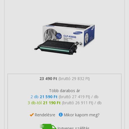
23 490 Ft
(bruttó 29 832 Ft)
Több darabos ár
2 db
21 590 Ft
(bruttó 27 419 Ft) / db
3 db-tól
21 190 Ft
(bruttó 26 911 Ft) / db
Rendelésre
Mikor kapom meg?
Ingyenes szállítás