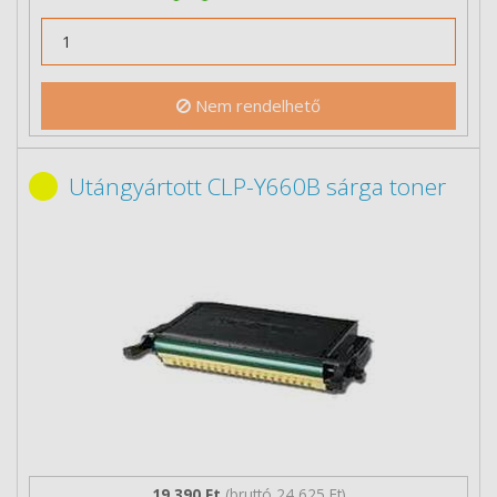
Nem rendelhető
Utángyártott CLP-Y660B sárga toner
19 390 Ft
(bruttó 24 625 Ft)