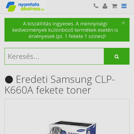
×
A kiszállítás ingyenes. A mennyiségi
kedvezmények különböző termékek esetén is
érvényesek (pl. 1 fekete 1 színes)!
Eredeti Samsung CLP-
K660A fekete toner