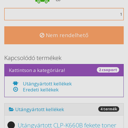
Mennyiség
Nem rendelhető
Kapcsolódó termékek
Kattintson a kategóriára!
2 csoport
Utángyártott kellékek
Eredeti kellékek
Utángyártott kellékek
4 termék
Utángyártott CLP-K660B fekete toner