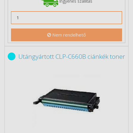
Ingyenes szállítás
Nem rendelhető
Utángyártott CLP-C660B ciánkék toner