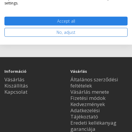
settings.
Accept all
Nem rendelhető
No, adjust
Információ
Vásárlás
Vásárlás
Általános szerződési
Kiszállítás
feltételek
Kapcsolat
Vásárlás menete
Fizetési módok
Kedvezmények
Adatkezelési
Tájékoztató
Eredeti kellékanyag
garanciája