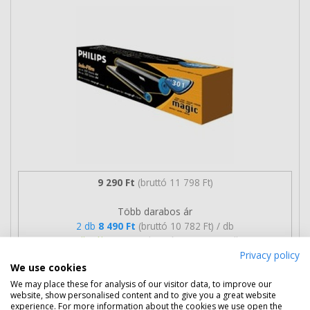
9 290 Ft
(bruttó 11 798 Ft)
Több darabos ár
2 db
8 490 Ft
(bruttó 10 782 Ft) / db
3 db-tól
8 290 Ft
(bruttó 10 528 Ft) / db
Privacy policy
We use cookies
Rendelésre
Mikor kapom meg?
We may place these for analysis of our visitor data, to improve our
website, show personalised content and to give you a great website
Ingyenes szállítás
experience. For more information about the cookies we use open the