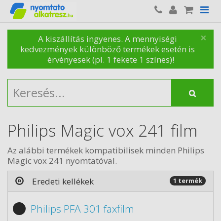
×
A kiszállítás ingyenes. A mennyiségi
kedvezmények különböző termékek esetén is
érvényesek (pl. 1 fekete 1 színes)!
Philips Magic vox 241 film
Az alábbi termékek kompatibilisek minden Philips
Magic vox 241 nyomtatóval.
Eredeti kellékek
1 termék
Philips PFA 301 faxfilm