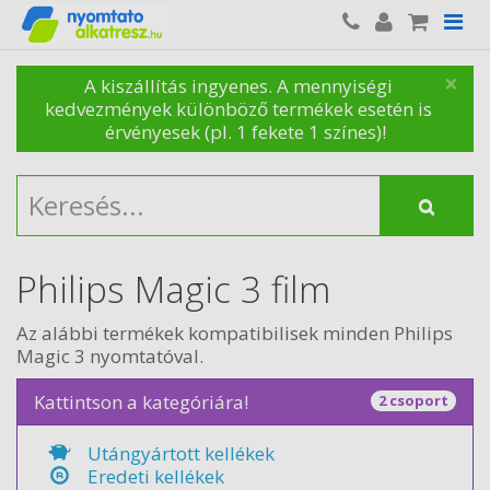
×
A kiszállítás ingyenes. A mennyiségi
kedvezmények különböző termékek esetén is
érvényesek (pl. 1 fekete 1 színes)!
Philips Magic 3 film
Az alábbi termékek kompatibilisek minden Philips
Magic 3 nyomtatóval.
Kattintson a kategóriára!
2 csoport
Utángyártott kellékek
Eredeti kellékek