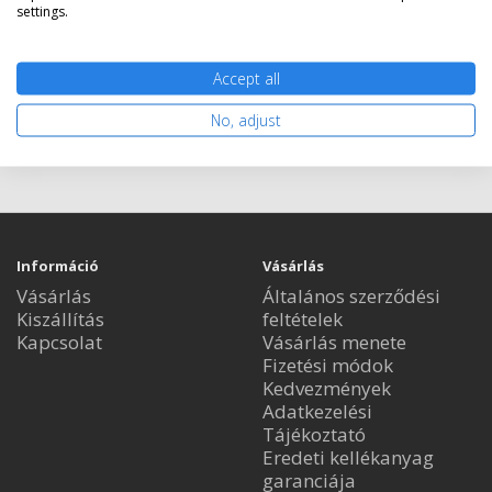
settings.
Accept all
Nem rendelhető
No, adjust
Információ
Vásárlás
Vásárlás
Általános szerződési
Kiszállítás
feltételek
Kapcsolat
Vásárlás menete
Fizetési módok
Kedvezmények
Adatkezelési
Tájékoztató
Eredeti kellékanyag
garanciája