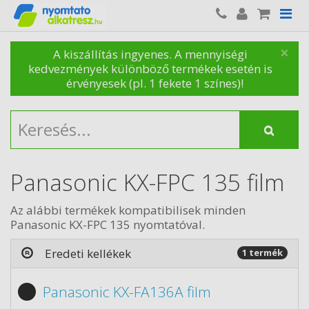
×
A kiszállítás ingyenes. A mennyiségi
kedvezmények különböző termékek esetén is
érvényesek (pl. 1 fekete 1 színes)!
Panasonic KX-FPC 135 film
Az alábbi termékek kompatibilisek minden
Panasonic KX-FPC 135 nyomtatóval.
Eredeti kellékek
1 termék
Panasonic KX-FA136A film