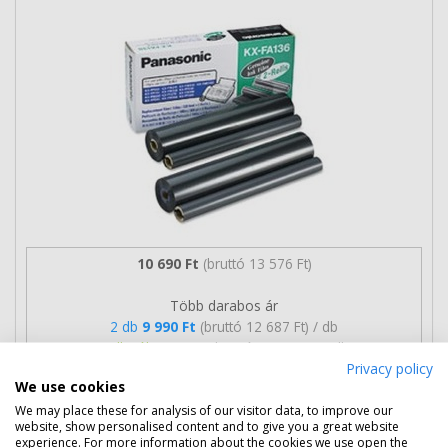
10 690 Ft
(bruttó 13 576 Ft)
Több darabos ár
2 db
9 990 Ft
(bruttó 12 687 Ft) / db
3 db-tól
9 690 Ft
(bruttó 12 306 Ft) / db
Privacy policy
We use cookies
Rendelésre
Mikor kapom meg?
We may place these for analysis of our visitor data, to improve our
website, show personalised content and to give you a great website
Ingyenes szállítás
experience. For more information about the cookies we use open the