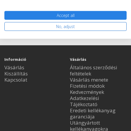
Accept all
Nem rendelhető
No, adjust
Információ
Vásárlás
Vásárlás
Általános szerződési
Kiszállítás
feltételek
Kapcsolat
Vásárlás menete
Fizetési módok
Kedvezmények
Adatkezelési
Tájékoztató
Eredeti kellékanyag
garanciája
Utángyártott
kellékanyagokra