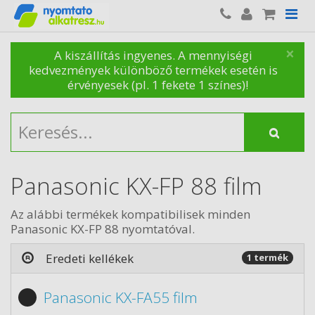
×
A kiszállítás ingyenes. A mennyiségi
kedvezmények különböző termékek esetén is
érvényesek (pl. 1 fekete 1 színes)!
Panasonic KX-FP 88 film
Az alábbi termékek kompatibilisek minden
Panasonic KX-FP 88 nyomtatóval.
Eredeti kellékek
1 termék
Panasonic KX-FA55 film