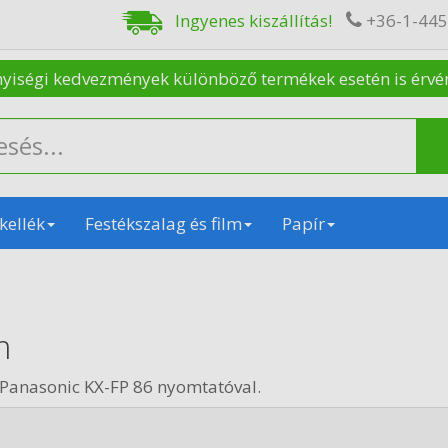
Ingyenes kiszállítás!
+36-1-44
nyiségi kedvezmények különböző termékek esetén is érvénye
kellék
Festékszalag és film
Papír
m
Panasonic KX-FP 86 nyomtatóval.