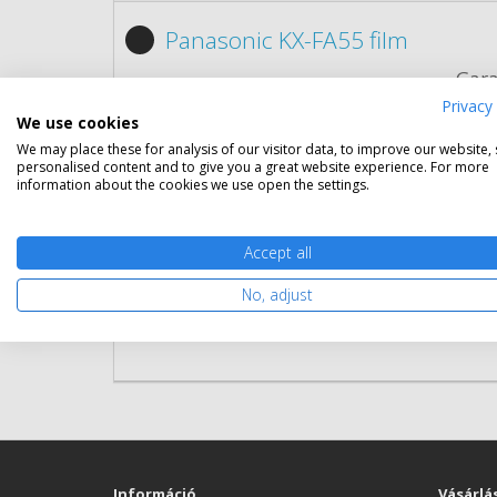
Panasonic KX-FA55 film
Gara
Kapa
Privacy 
Kisze
We use cookies
Szín:
We may place these for analysis of our visitor data, to improve our website,
personalised content and to give you a great website experience. For more
Cikk
information about the cookies we use open the settings.
Rés
Accept all
No, adjust
Információ
Vásárlá