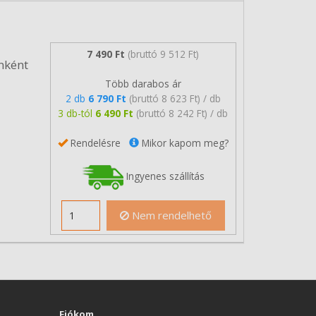
7 490 Ft
(bruttó 9 512 Ft)
nként
Több darabos ár
2 db
6 790 Ft
(bruttó 8 623 Ft) / db
3 db-tól
6 490 Ft
(bruttó 8 242 Ft) / db
Rendelésre
Mikor kapom meg?
Ingyenes szállítás
Nem rendelhető
Fiókom