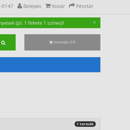
5-0147
Belépés
Kosár
Pénztár
×
sek (pl. 1 fekete 1 színes)!
0 termék: 0 Ft
1 termék