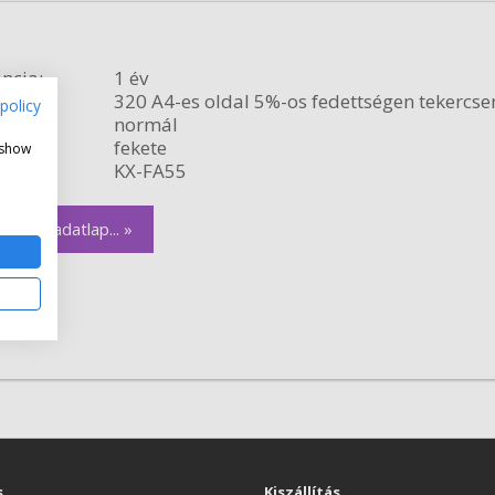
ncia:
1 év
citás:
320 A4-es oldal 5%-os fedettségen tekercse
policy
relés:
normál
fekete
 show
szám:
KX-FA55
zletes adatlap... »
s
Kiszállítás