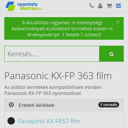
×
A kiszállítás ingyenes. A mennyiségi
kedvezmények különböző termékek esetén is
érvényesek (pl. 1 fekete 1 színes)!
Panasonic KX-FP 363 film
Az alábbi termékek kompatibilisek minden
Panasonic KX-FP 363 nyomtatóval.
Eredeti kellékek
1 termék
Panasonic KX-FA57 film