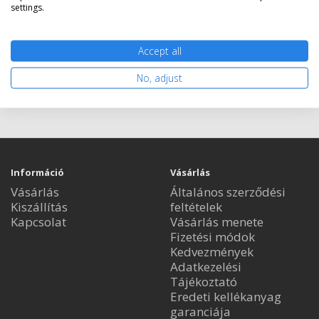
settings.
Accept all
Nem rendelhető
No, adjust
Információ
Vásárlás
Vásárlás
Általános szerződési
Kiszállítás
feltételek
Kapcsolat
Vásárlás menete
Fizetési módok
Kedvezmények
Adatkezelési
Tájékoztató
Eredeti kellékanyag
garanciája