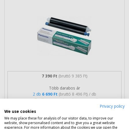
7 390 Ft
(bruttó 9 385 Ft)
Több darabos ár
2 db
6 690 Ft
(bruttó 8 496 Ft) / db
3 db-tól
6 490 Ft
(bruttó 8 242 Ft) / db
Privacy policy
We use cookies
Rendelésre
Mikor kapom meg?
We may place these for analysis of our visitor data, to improve our
website, show personalised content and to give you a great website
Ingyenes szállítás
experience. For more information about the cookies we use open the